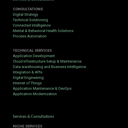
Un indirizzo email valido e un numero di telefono (per la
CONSULTATIONS
verifica del conto).
Digital Strategy
Technical Solutioning
Un documento d’identità in corso di validità (passaporto,
Connected Intelligence
carta d’identità o patente) per la procedura KYC.
Mental & Behavioral Health Solutions
Un metodo di pagamento accettato: carte di credito/debito
Process Automation
(Visa, Mastercard), portafogli elettronici (PayPal, Skrill,
Neteller) o bonifico bancario.
TECHNICAL SERVICES
Una connessione internet stabile e un browser aggiornato
Application Development
o l’app mobile (progressive web app disponibile dal
Cloud Infrastructure Setup & Maintenance
browser).
Data-warehousing and Business Intelligence
Integration & APIs
Un piano per il budget di gioco: non depositare più di
Digital Engineering
quanto puoi permetterti di perdere.
Internet of Things
Nota: il bonus di benvenuto è disponibile solo per nuovi
Application Maintenance & DevOps
giocatori maggiorenni residenti in Italia.
Application Modernization
Creazione dell’account
Segui questi passaggi per aprire un conto sul 888 casino:
Services & Consultations
Visita il sito ufficiale del 888 casino tramite
NICHE SERVICES
https://888casinos.co.it/
(il link verrà sostituito