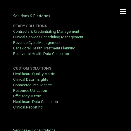
Solutions & Platforms
READY SOLUTIONS
Contracts & Credentialing Management
Clinical Services Scheduling Management
Revenue Cycle Management
888 Casino: guida pratica al
Behavioral Health Treatment Planning
Behavioral Health Data Collection
bonus e al gioco online
CUSTOM SOLUTIONS
Published by
hbits
at
May 15, 2015
Healthcare Quality Matrix
Clinical Data Insights
Molti giocatori hanno domande su
https://888casinos.co.it/
Connected Intelligence
prima di depositare il loro primo euro: ecco le risposte oneste.
Resource Utilization
Questo articolo ti guiderà passo dopo passo attraverso tutto ciò
Efficiency Matrix
che devi sapere per iniziare a giocare al 888 casino, dal primo
Healthcare Data Collection
deposito alla gestione del bonus, fino ai prelievi e alla sicurezza.
Clinical Reporting
Cosa ti serve prima di iniziare
Prima di registrarti al 888 casino online, assicurati di avere a
disposizione quanto segue:
Services & Consultations