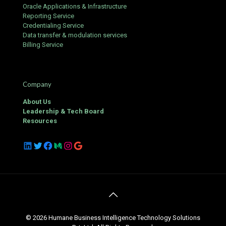
Oracle Applications & Infrastructure
automaticamente).
Reporting Service
Clicca su “Registrati” o “Crea account” in alto a destra.
Credentialing Service
Data transfer & modulation services
Compila il modulo con dati personali: nome, cognome,
Billing Service
data di nascita, residenza e indirizzo email.
Scegli una password sicura e conferma di aver letto i
termini e le condizioni.
Company
Verifica l’account tramite il link inviato via email o il codice
SMS.
About Us
Effettua il primo deposito per attivare il bonus 888 casino,
Leadership & Tech Board
se desiderato.
Resources
Completa la procedura KYC caricando una copia del
documento d’identità prima di richiedere un prelievo.
LinkedIn
Twitter
Facebook
Medium
Instagram
Google
Calcolo del requisito di scommessa
Il bonus 888 casino è soggetto a requisiti di scommessa
(wagering). Ecco come calcolare l’importo totale da giocare
prima di poter prelevare le vincite.
Importante:
i calcoli seguenti sono esemplificativi e si basano
© 2026 Humane Business Intelligence Technology Solutions
sui termini standard del bonus di benvenuto (40x sul bonus).