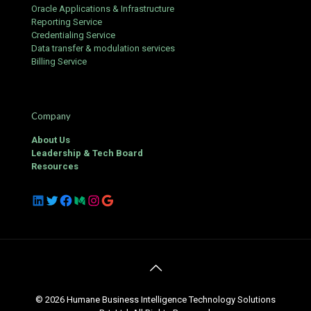
Platform Highlights
Oracle Applications & Infrastructure
Reporting Service
Publicwin oferă o experiență modernă, cu accent pe viteza de
Credentialing Service
încărcare și un design intuitiv. Platforma suportă atât jocuri de
Data transfer & modulation services
cazino clasic, cât și pariuri sportive. Un aspect notabil este
Billing Service
compatibilitatea cu dispozitivele mobile – poți accesa direct
publicwin app fără a fi nevoie de instalare din magazinele
oficiale. Iată principalele caracteristici tehnice:
Company
Caracteristică
Detalii
About Us
Leadership & Tech Board
Progresivă (PWA) – se lansează din
Tip aplicație
Resources
browser
Licență
Curacao (verifică obligațiile fiscale locale)
LinkedIn
Twitter
Facebook
Medium
Instagram
Google
Metode de
Carduri, portofele electronice,
plată
criptomonede
RTP mediu
~96%
sloturi
© 2026 Humane Business Intelligence Technology Solutions
În plus, poți urmări un ghid video pentru a vedea cum