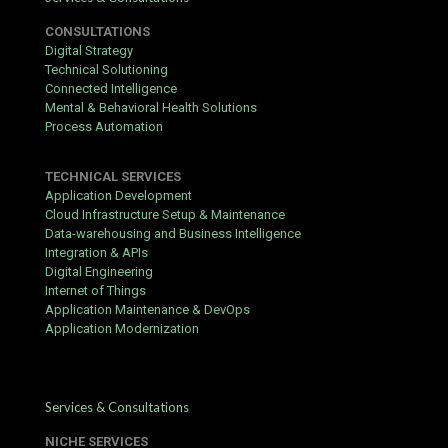
Citește termenii bonusului de bun venit (condiții de rulaj,
CONSULTATIONS
jocuri eligibile).
Digital Strategy
Testează versiunea mobilă sau publicwin app pentru a
Technical Solutioning
vedea compatibilitatea.
Connected Intelligence
Mental & Behavioral Health Solutions
Activează autentificarea în doi factori (2FA) pentru
Process Automation
securitate maximă.
Înregistrare pas cu pas
TECHNICAL SERVICES
Application Development
Intră pe site-ul oficial
Publicwin casino
și apasă
Cloud Infrastructure Setup & Maintenance
„Înregistrare”.
Data-warehousing and Business Intelligence
Completează formularul cu date personale reale (nume,
Integration & APIs
email, adresă).
Digital Engineering
Internet of Things
Alege moneda contului și setările de confidențialitate.
Application Maintenance & DevOps
Application Modernization
Confirmă adresa de email prin link-ul primit.
Efectuează primul depozit – selectează metoda preferată
și aplică codul bonus, dacă există.
Începe să joci! Poți descărca publicwin aplicatie sau folosi
Services & Consultations
versiunea web mobilă.
NICHE SERVICES