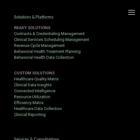
Solutions & Platforms
READY SOLUTIONS
Contracts & Credentialing Management
Clinical Services Scheduling Management
Revenue Cycle Management
Rejestracja w Betsafe –
Behavioral Health Treatment Planning
Behavioral Health Data Collection
poradnik krok po kroku dla
graczy
CUSTOM SOLUTIONS
Healthcare Quality Matrix
Published by
hbits
at
December 23, 2015
Clinical Data Insights
Connected Intelligence
Przed dokonaniem depozytu w kasynie online poświęć pięć
Resource Utilization
minut na przeczytanie tej listy — omawia ona kroki, które
Efficiency Matrix
większość graczy pomija.
Healthcare Data Collection
Clinical Reporting
Prerequisites
Upewnij się, że masz ukończone 18 lat i przebywasz w
kraju, w którym hazard online jest legalny.
Services & Consultations