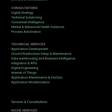
Przygotuj dokument tożsamości (dowód osobisty lub
paszport) – będzie potrzebny do weryfikacji KYC.
CONSULTATIONS
Digital Strategy
Sprawdź dostępne metody płatności: karty kredytowe, e-
Technical Solutioning
portfele (Skrill, Neteller), przelewy bankowe.
Connected Intelligence
Zapoznaj się z regulaminem bonusu powitalnego – zwróć
Mental & Behavioral Health Solutions
uwagę na wymóg obrotu i minimalny depozyt.
Process Automation
Step-by-Step Sign-Up
TECHNICAL SERVICES
Wejdź na oficjalną stronę Betsafe. Kliknij przycisk
Application Development
„Rejestracja” widoczny w prawym górnym rogu.
Cloud Infrastructure Setup & Maintenance
Data-warehousing and Business Intelligence
Wypełnij formularz: podaj adres e-mail, wybierz login i
Integration & APIs
hasło. Pamiętaj, aby hasło było silne – łączyło małe i
Digital Engineering
wielkie litery, cyfry oraz znaki specjalne.
Internet of Things
Wybierz walutę konta (PLN lub EUR) i wprowadź dane
Application Maintenance & DevOps
osobowe: imię, nazwisko, datę urodzenia, adres
Application Modernization
zamieszkania.
Zaakceptuj regulamin oraz politykę prywatności. Możesz
również zaznaczyć zgodę na otrzymywanie materiałów
Services & Consultations
marketingowych (opcjonalnie).
NICHE SERVICES
Kliknij „Utwórz konto”. Na podany adres e-mail otrzymasz