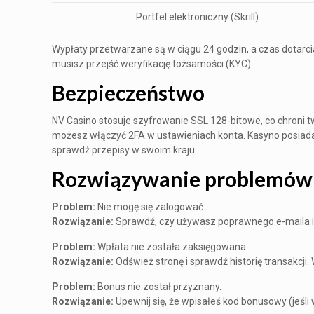
Portfel elektroniczny (Skrill)
Wypłaty przetwarzane są w ciągu 24 godzin, a czas dotarcia
musisz przejść weryfikację tożsamości (KYC).
Bezpieczeństwo
NV Casino stosuje szyfrowanie SSL 128-bitowe, co chroni 
możesz włączyć 2FA w ustawieniach konta. Kasyno posiada
sprawdź przepisy w swoim kraju.
Rozwiązywanie problemów
Problem:
Nie mogę się zalogować.
Rozwiązanie:
Sprawdź, czy używasz poprawnego e-maila i h
Problem:
Wpłata nie została zaksięgowana.
Rozwiązanie:
Odśwież stronę i sprawdź historię transakcji.
Problem:
Bonus nie został przyznany.
Rozwiązanie:
Upewnij się, że wpisałeś kod bonusowy (jeśli 