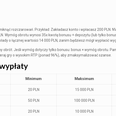
iknąć rozczarowań. Przykład: Zakładasz konto i wpłacasz 200 PLN. NV
. Wymóg obrotu wynosi 35x kwotę bonusu + depozytu (lub tylko bonus
kłady o łącznej wartości 14 000 PLN, zanim będziesz mógł wypłacić wy
 obrót. Jeśli wymóg dotyczy tylko bonusu: bonus × wymóg obrotu. Pamię
ieraj gry o wysokim RTP (ponad 96%), aby zmaksymalizować szanse.
 wypłaty
Minimum
Maksimum
20 PLN
15 000 PLN
50 PLN
100 000 PLN
20 PLN
10 000 PLN