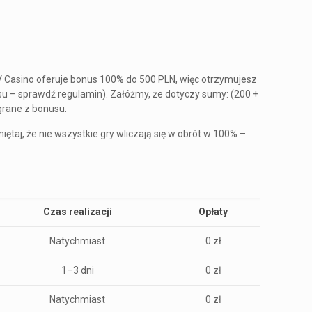
 Casino oferuje bonus 100% do 500 PLN, więc otrzymujesz
u – sprawdź regulamin). Załóżmy, że dotyczy sumy: (200 +
grane z bonusu.
taj, że nie wszystkie gry wliczają się w obrót w 100% –
Czas realizacji
Opłaty
Natychmiast
0 zł
1–3 dni
0 zł
Natychmiast
0 zł