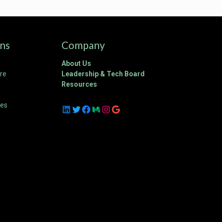
ons
Company
About Us
ure
Leadership & Tech Board
Resources
ces
LinkedIn
Twitter
Facebook
Medium
Instagram
Google