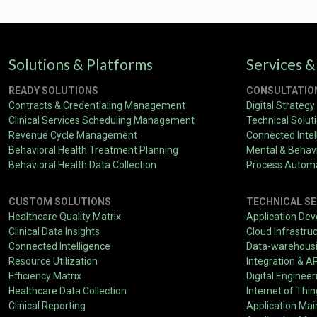
Solutions & Platforms
Services &
READY SOLUTIONS
CONSULTATIO
Contracts & Credentialing Management
Digital Strategy
Clinical Services Scheduling Management
Technical Solut
Revenue Cycle Management
Connected Intel
Behavioral Health Treatment Planning
Mental & Behavi
Behavioral Health Data Collection
Process Autom
CUSTOM SOLUTIONS
TECHNICAL SE
Healthcare Quality Matrix
Application De
Clinical Data Insights
Cloud Infrastru
Connected Intelligence
Data-warehousin
Resource Utilization
Integration & A
Efficiency Matrix
Digital Engineer
Healthcare Data Collection
Internet of Thi
Clinical Reporting
Application Ma