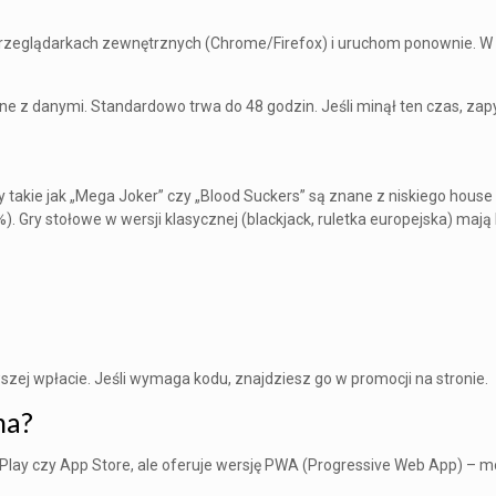
zeglądarkach zewnętrznych (Chrome/Firefox) i uruchom ponownie. W pr
e z danymi. Standardowo trwa do 48 godzin. Jeśli minął ten czas, zapy
 takie jak „Mega Joker” czy „Blood Suckers” są znane z niskiego house 
). Gry stołowe w wersji klasycznej (blackjack, ruletka europejska) mają
zej wpłacie. Jeśli wymaga kodu, znajdziesz go w promocji na stronie.
na?
Play czy App Store, ale oferuje wersję PWA (Progressive Web App) – mo