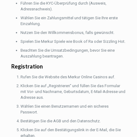
Führen Sie die KYC-Überprüfung durch (Ausweis,
Adressnachweis).
Wählen Sie ein Zahlungsmittel und tätigen Sie Ihre erste
Einzahlung.
Nutzen Sie den Willkommensbonus, falls gewünscht.
Spielen Sie Merkur Spiele wie Book of Ra oder Sizzling Hot.
Beachten Sie die Umsatzbedingungen, bevor Sie eine
Auszahlung beantragen.
Registration
Rufen Sie die Website des Merkur Online Casinos auf.
Klicken Sie auf „Registrieren“ und füllen Sie das Formular
mit Vor- und Nachname, Geburtsdatum, E-Mail-Adresse und
Adresse aus.
Wählen Sie einen Benutzernamen und ein sicheres
Passwort.
Bestätigen Sie die AGB und den Datenschutz.
Klicken Sie auf den Bestätigungslink in der E-Mail, die Sie
erhalten.