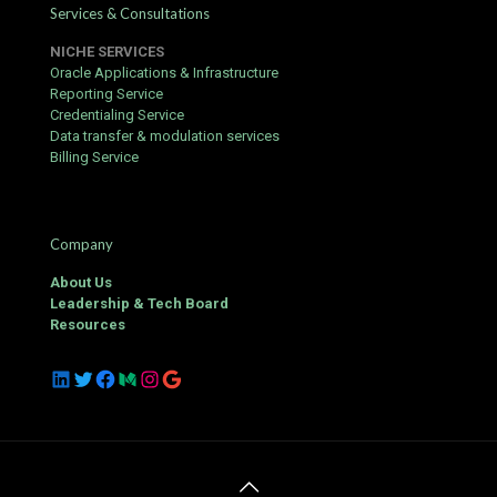
Services & Consultations
NICHE SERVICES
Oracle Applications & Infrastructure
Reporting Service
Credentialing Service
Data transfer & modulation services
Billing Service
Company
About Us
Leadership & Tech Board
Resources
LinkedIn
Twitter
Facebook
Medium
Instagram
Google