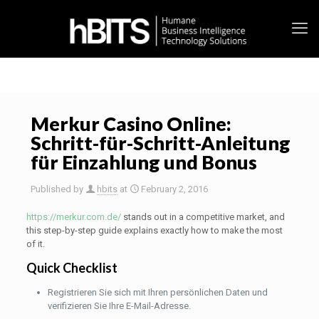
Merkur Casino Online:
Schritt-für-Schritt-Anleitung
für Einzahlung und Bonus
Published by
hbits
at
February 2, 2016
https://merkur.com.de/
stands out in a competitive market, and
this step-by-step guide explains exactly how to make the most
of it.
Quick Checklist
Registrieren Sie sich mit Ihren persönlichen Daten und
verifizieren Sie Ihre E-Mail-Adresse.