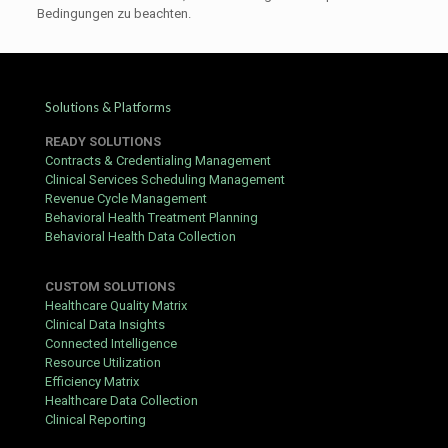
Bedingungen zu beachten.
Solutions & Platforms
READY SOLUTIONS
Contracts & Credentialing Management
Clinical Services Scheduling Management
Revenue Cycle Management
Behavioral Health Treatment Planning
Behavioral Health Data Collection
CUSTOM SOLUTIONS
Healthcare Quality Matrix
Clinical Data Insights
Connected Intelligence
Resource Utilization
Efficiency Matrix
Healthcare Data Collection
Clinical Reporting