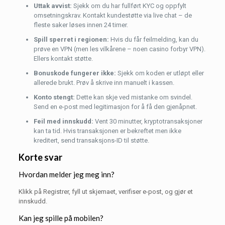
Uttak avvist:
Sjekk om du har fullført KYC og oppfylt
omsetningskrav. Kontakt kundestøtte via live chat – de
fleste saker løses innen 24 timer.
Spill sperret i regionen:
Hvis du får feilmelding, kan du
prøve en VPN (men les vilkårene – noen casino forbyr VPN).
Ellers kontakt støtte.
Bonuskode fungerer ikke:
Sjekk om koden er utløpt eller
allerede brukt. Prøv å skrive inn manuelt i kassen.
Konto stengt:
Dette kan skje ved mistanke om svindel.
Send en e-post med legitimasjon for å få den gjenåpnet.
Feil med innskudd:
Vent 30 minutter, kryptotransaksjoner
kan ta tid. Hvis transaksjonen er bekreftet men ikke
kreditert, send transaksjons-ID til støtte.
Korte svar
Hvordan melder jeg meg inn?
Klikk på Registrer, fyll ut skjemaet, verifiser e-post, og gjør et
innskudd.
Kan jeg spille på mobilen?