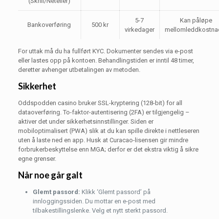
(Skrill/Neteller)
5-7
Kan påløpe
Bankoverføring
500 kr
virkedager
mellomleddkostna
For uttak må du ha fullført KYC. Dokumenter sendes via e-post
eller lastes opp på kontoen. Behandlingstiden er inntil 48 timer,
deretter avhenger utbetalingen av metoden.
Sikkerhet
Oddspodden casino bruker SSL-kryptering (128-bit) for all
dataoverføring. To-faktor-autentisering (2FA) er tilgjengelig –
aktiver det under sikkerhetsinnstillinger. Siden er
mobiloptimalisert (PWA) slik at du kan spille direkte i nettleseren
uten å laste ned en app. Husk at Curacao-lisensen gir mindre
forbrukerbeskyttelse enn MGA; derfor er det ekstra viktig å sikre
egne grenser.
Når noe går galt
Glemt passord:
Klikk ‘Glemt passord’ på
innloggingssiden. Du mottar en e-post med
tilbakestillingslenke. Velg et nytt sterkt passord.