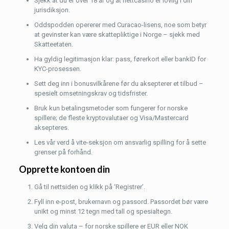
Sjekk at du er over 18 år og at nettcasino er lovlig i din
jurisdiksjon.
Oddspodden opererer med Curacao-lisens, noe som betyr
at gevinster kan være skattepliktige i Norge – sjekk med
Skatteetaten.
Ha gyldig legitimasjon klar: pass, førerkort eller bankID for
KYC-prosessen.
Sett deg inn i bonusvilkårene før du aksepterer et tilbud –
spesielt omsetningskrav og tidsfrister.
Bruk kun betalingsmetoder som fungerer for norske
spillere; de fleste kryptovalutaer og Visa/Mastercard
aksepteres.
Les vår verd å vite-seksjon om ansvarlig spilling for å sette
grenser på forhånd.
Opprette kontoen din
Gå til nettsiden og klikk på ‘Registrer’.
Fyll inn e-post, brukernavn og passord. Passordet bør være
unikt og minst 12 tegn med tall og spesialtegn.
Velg din valuta – for norske spillere er EUR eller NOK