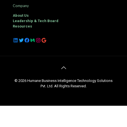
Company
About Us
Leadership & Tech Board
Resources
LinkedIn
Twitter
Facebook
Medium
Instagram
Google
© 2026 Humane Business Intelligence Technology Solutions
Pvt. Ltd. All Rights Reserved.