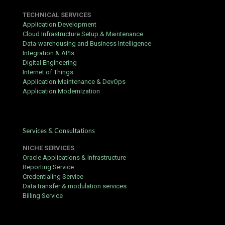
TECHNICAL SERVICES
Application Development
Cloud Infrastructure Setup & Maintenance
Data-warehousing and Business Intelligence
Integration & APIs
Digital Engineering
Internet of Things
Application Maintenance & DevOps
Application Modernization
Services & Consultations
NICHE SERVICES
Oracle Applications & Infrastructure
Reporting Service
Credentialing Service
Data transfer & modulation services
Billing Service