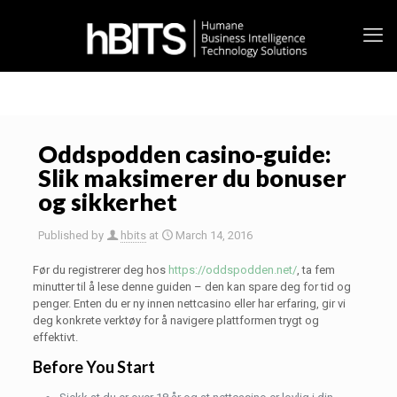
Oddspodden casino-guide:
Slik maksimerer du bonuser
og sikkerhet
Published by
hbits
at
March 14, 2016
Før du registrerer deg hos
https://oddspodden.net/
, ta fem
minutter til å lese denne guiden – den kan spare deg for tid og
penger. Enten du er ny innen nettcasino eller har erfaring, gir vi
deg konkrete verktøy for å navigere plattformen trygt og
effektivt.
Before You Start