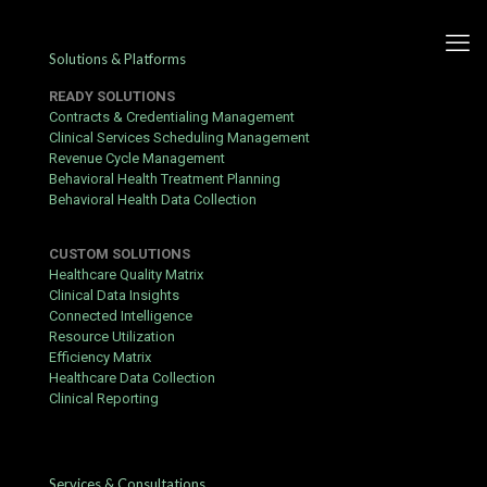
Solutions & Platforms
READY SOLUTIONS
Contracts & Credentialing Management
Clinical Services Scheduling Management
Revenue Cycle Management
Ghid practic pentru
Behavioral Health Treatment Planning
Behavioral Health Data Collection
înregistrare și bonusuri la
cazinoul online
CUSTOM SOLUTIONS
Healthcare Quality Matrix
Published by
hbits
at
May 20, 2016
Clinical Data Insights
Connected Intelligence
Dacă sunteți în căutarea unui ghid de încredere pentru
Yoji
Resource Utilization
casino
, acest articol acoperă totul, de la înregistrare până la
Efficiency Matrix
prima retragere.
Healthcare Data Collection
Clinical Reporting
Prerequisites
Vârsta minimă legală (18 sau 21 de ani, în funcție de
jurisdicție).
Services & Consultations