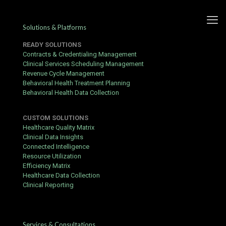
Solutions & Platforms
READY SOLUTIONS
Contracts & Credentialing Management
Clinical Services Scheduling Management
Revenue Cycle Management
Guide pratique Aviator :
Behavioral Health Treatment Planning
Behavioral Health Data Collection
bonus, mobile et paiements –
étapes clés
CUSTOM SOLUTIONS
Healthcare Quality Matrix
Published by
hbits
at
August 1, 2016
Clinical Data Insights
Connected Intelligence
Ce guide pratique de
https://aviator-fr.net/
se concentre sur ce
Resource Utilization
qui compte vraiment : les bonus, l’accès mobile et les paiements
Efficiency Matrix
à temps. Que vous soyez nouveau sur l’aviator game online ou
Healthcare Data Collection
un joueur expérimenté, ces informations vous aideront à
Clinical Reporting
optimiser votre expérience.
Préparation
Services & Consultations