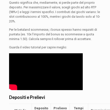
Questo significa che, mediamente, si perde parte del proprio
deposito. Per massimizzare il valore, scegli giochi ad alto RTP
(98%+) e leggi i termini specifici. I contributi dei giochi variano: le
slot contribuiscono al 100%, mentre i giochi da tavolo solo al 10-
20%.
Per le betaland scommesse, i bonus spesso hanno requisiti di
puntata (es. 10x l’importo del bonus su scommesse a quota
minima 1.50). Calcola sempre il rollover prima di accettare.
Guarda il video tutorial per capire meglio:
Depositi e Prelievi
Deposito
Prelievo
Tempi