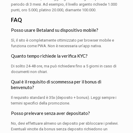
periodo di 3 mesi. Ad esempio, il livello argento richiede 1.000
punti, oro 5.000, platino 20.000, diamante 100.000.
FAQ
Posso usare Betaland su dispositivo mobile?
Sì, il sito è completamente ottimizzato per browser mobile e
funziona come PWA. Non è necessaria un’app nativa.
Quanto tempo richiede la verifica KYC?
Di solito 24-48 ore, ma può richiedere fino a 5 giorni in caso di
documenti non chiari.
Qual è il requisito di scommessa per il bonus di
benvenuto?
Il requisito standard è 35x (deposito + bonus). Leggi sempre i
termini specifici della promozione.
Posso prelevare senza aver depositato?
No, devi effettuare almeno un deposito per sbloccare i prelievi.
Eventuali vincite da bonus senza deposito richiedono un