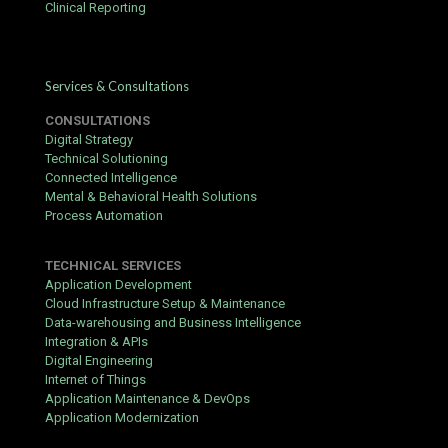
Clinical Reporting
Services & Consultations
CONSULTATIONS
Digital Strategy
Technical Solutioning
Connected Intelligence
Mental & Behavioral Health Solutions
Process Automation
TECHNICAL SERVICES
Application Development
Cloud Infrastructure Setup & Maintenance
Data-warehousing and Business Intelligence
Integration & APIs
Digital Engineering
Internet of Things
Application Maintenance & DevOps
Application Modernization