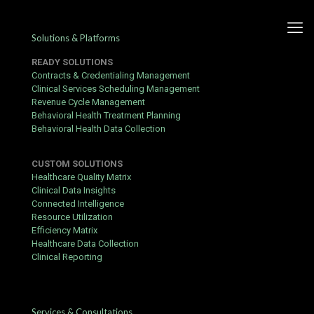
Solutions & Platforms
READY SOLUTIONS
Contracts & Credentialing Management
Clinical Services Scheduling Management
Revenue Cycle Management
Guia de Saque no 1xbet:
Behavioral Health Treatment Planning
Behavioral Health Data Collection
Passo a Passo, Bônus e
Cálculo de Ganhos
CUSTOM SOLUTIONS
Healthcare Quality Matrix
Published by
hbits
at
January 14, 2017
Clinical Data Insights
Connected Intelligence
Getting your first withdrawal right is the real test of any iGaming
Resource Utilization
platform — this guide shows you how to pass it. Desde o registo
Efficiency Matrix
até ao levantamento dos seus ganhos, cada etapa é crucial para
Healthcare Data Collection
uma experiência segura e sem sobressaltos. A seguir,
Clinical Reporting
explicamos tudo o que precisa de saber para usar o 1xbet online
com confiança.
Pré‑requisitos
Services & Consultations