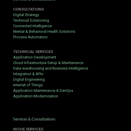
Antes de começar, certifique‑se de que cumpre estes requisitos
CONSULTATIONS
básicos:
Digital Strategy
Technical Solutioning
Ter pelo menos 18 anos (ou a idade legal no seu país de
Connected Intelligence
residência).
Mental & Behavioral Health Solutions
Documento de identificação válido (cartão de cidadão,
Process Automation
passaporte ou carta de condução).
Comprovativo de morada (fatura de serviços ou extrato
TECHNICAL SERVICES
bancário com menos de 3 meses).
Application Development
Cloud Infrastructure Setup & Maintenance
Conta de e‑mail ativa e número de telemóvel para
Data-warehousing and Business Intelligence
verificação.
Integration & APIs
Método de pagamento compatível (cartão, transferência,
Digital Engineering
carteira digital, etc.).
Internet of Things
Application Maintenance & DevOps
Criação da Conta
Application Modernization
O processo de registo no
https://1xbets.com.pt/
é rápido e
intuitivo. Siga estes passos:
Aceda ao site oficial e clique em “Registo”.
Services & Consultations
Escolha o tipo de conta: “Utilizador Completo”
NICHE SERVICES