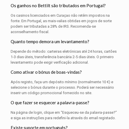
Os ganhos no Bettilt são tributados em Portugal?
Os casinos licenciados em Curaçao não retêm impostos na
fonte. Em Portugal, as mais-valias obtidas em jogos de sorte
podem ser tributadas a 28% de IRS. Recomenda-se
aconselhamento fiscal.
Quanto tempo demora um levantamento?
Depende do método: carteiras eletrónicas até 24 horas, cartões
1-3 dias úteis, transferência bancária 2-5 dias úteis. O primeiro
levantamento pode exigir verificação adicional.
Como ativar o bónus de boas-vindas?
Após registo, faça um depósito mínimo (normalmente 10 €) e
selecione o bónus durante o processo. Poderá ser necessário
inserir um código promocional fornecido no site.
O que fazer se esquecer a palavra-passe?
Na página de login, clique em “Esqueceu-se da palavra-passe?”
e siga as instruções para redefini-la através do email registado.
Existe suporte em português?