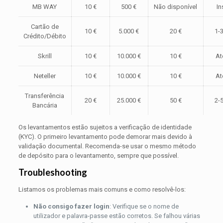
MB WAY
10 €
500 €
Não disponível
In
Cartão de
10 €
5.000 €
20 €
1-3
Crédito/Débito
Skrill
10 €
10.000 €
10 €
At
Neteller
10 €
10.000 €
10 €
At
Transferência
20 €
25.000 €
50 €
2-5
Bancária
Os levantamentos estão sujeitos a verificação de identidade
(KYC). O primeiro levantamento pode demorar mais devido à
validação documental. Recomenda-se usar o mesmo método
de depósito para o levantamento, sempre que possível.
Troubleshooting
Listamos os problemas mais comuns e como resolvê-los:
Não consigo fazer login
: Verifique se o nome de
utilizador e palavra-passe estão corretos. Se falhou várias