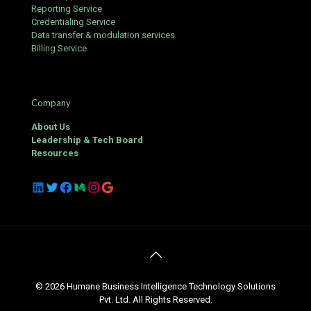
Reporting Service
Credentialing Service
Data transfer & modulation services
Billing Service
Company
About Us
Leadership & Tech Board
Resources
LinkedIn
Twitter
Facebook
Medium
Instagram
Google
© 2026 Humane Business Intelligence Technology Solutions
Pvt. Ltd. All Rights Reserved.