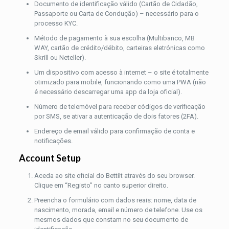
Documento de identificação válido (Cartão de Cidadão,
Passaporte ou Carta de Condução) – necessário para o
processo KYC.
Método de pagamento à sua escolha (Multibanco, MB
WAY, cartão de crédito/débito, carteiras eletrónicas como
Skrill ou Neteller).
Um dispositivo com acesso à internet – o site é totalmente
otimizado para mobile, funcionando como uma PWA (não
é necessário descarregar uma app da loja oficial).
Número de telemóvel para receber códigos de verificação
por SMS, se ativar a autenticação de dois fatores (2FA).
Endereço de email válido para confirmação de conta e
notificações.
Account Setup
Aceda ao site oficial do Bettilt através do seu browser.
Clique em “Registo” no canto superior direito.
Preencha o formulário com dados reais: nome, data de
nascimento, morada, email e número de telefone. Use os
mesmos dados que constam no seu documento de