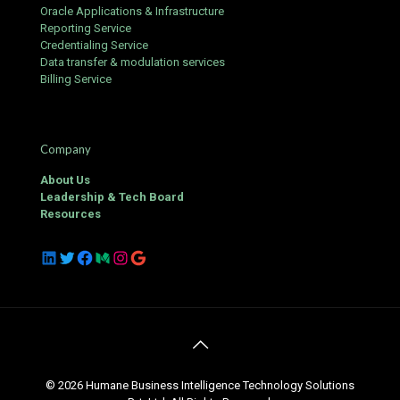
Oracle Applications & Infrastructure
Per una guida visiva, guarda il video tutorial:
Reporting Service
Credentialing Service
Data transfer & modulation services
Billing Service
Company
About Us
Leadership & Tech Board
How Wagering Works
Resources
Il wagering (requisiti di scommessa) è il numero di volte che devi
scommettere l’importo del bonus prima di poter prelevare le
LinkedIn
Twitter
Facebook
Medium
Instagram
Google
vincite. Supponiamo che Betn1 online offra un bonus del 100%
fino a 100 € con un requisito di 35x. Se depositi 50 €, ricevi 50 €
di bonus. Il totale da scommettere è: (50 € di deposito + 50 € di
bonus) × 35 = 3.500 €. Se il bonus è solo sul deposito, il calcolo
cambia: 50 € × 35 = 1.750 €. Attenzione: non tutti i giochi
contribuiscono al 100%. Le slot contribuiscono al 100%, il
blackjack al 10% e la roulette al 5%. Se giochi a blackjack, per
soddisfare i 3.500 € devi scommettere 3.500 / 0,10 = 35.000 €
© 2026 Humane Business Intelligence Technology Solutions