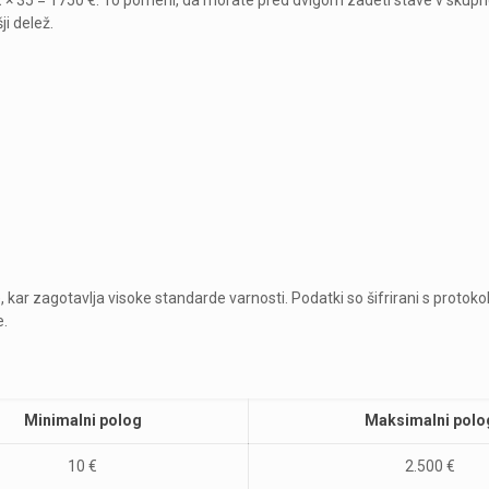
€ × 35 = 1750 €. To pomeni, da morate pred dvigom zadeti stave v skupne
i delež.
kar zagotavlja visoke standarde varnosti. Podatki so šifrirani s protokol
e.
Minimalni polog
Maksimalni polo
10 €
2.500 €