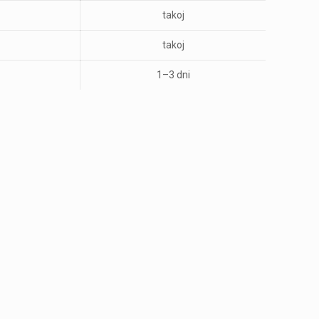
takoj
takoj
1–3 dni