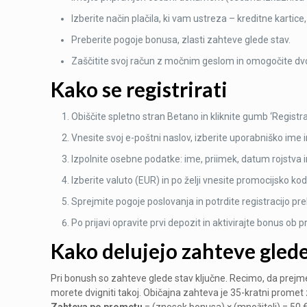
Izberite način plačila, ki vam ustreza – kreditne kartice
Preberite pogoje bonusa, zlasti zahteve glede stav.
Zaščitite svoj račun z močnim geslom in omogočite dvof
Kako se registrirati
Obiščite spletno stran Betano in kliknite gumb ‘Registrac
Vnesite svoj e-poštni naslov, izberite uporabniško ime i
Izpolnite osebne podatke: ime, priimek, datum rojstva i
Izberite valuto (EUR) in po želji vnesite promocijsko ko
Sprejmite pogoje poslovanja in potrdite registracijo pre
Po prijavi opravite prvi depozit in aktivirajte bonus ob 
Kako delujejo zahteve glede
Pri bonush so zahteve glede stav ključne. Recimo, da prejm
morete dvigniti takoj. Običajna zahteva je 35-kratni promet