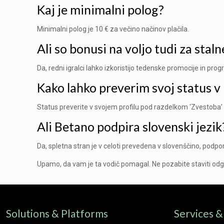
Kaj je minimalni polog?
Minimalni polog je 10 € za večino načinov plačila.
Ali so bonusi na voljo tudi za staln
Da, redni igralci lahko izkoristijo tedenske promocije in pr
Kako lahko preverim svoj status 
Status preverite v svojem profilu pod razdelkom ‘Zvestoba’ 
Ali Betano podpira slovenski jezik
Da, spletna stran je v celoti prevedena v slovenščino, podpora
Upamo, da vam je ta vodič pomagal. Ne pozabite staviti odgov
Solutions & Platforms
Services &