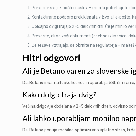
Preverite svoj e-poštni naslov – morda potrebujete dod
Kontaktirajte podporo prek klepata v živo ali e-pošte. N
Običajno dvigi trajajo 2–5 delovnih dni. Če je minilo ve
Preverite, ali so vaši dokumenti (osebna izkaznica, doka
Če težave vztrajajo, se obrnite na regulatorja – maltešk
Hitri odgovori
Ali je Betano varen za slovenske i
Da, Betano ima malteško licenco in uporablja SSL šifriranje,
Kako dolgo traja dvig?
Večina dvigov je obdelana v 2–5 delovnih dneh, odvisno od n
Ali lahko uporabljam mobilno nap
Da, Betano ponuja mobilno optimizirano spletno stran, ki del