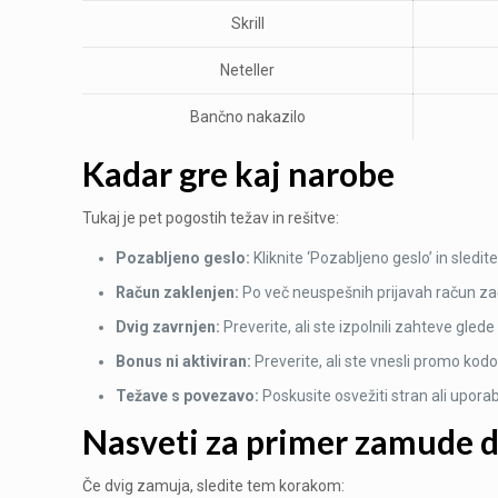
Skrill
Neteller
Bančno nakazilo
Kadar gre kaj narobe
Tukaj je pet pogostih težav in rešitve:
Pozabljeno geslo:
Kliknite ‘Pozabljeno geslo’ in sledi
Račun zaklenjen:
Po več neuspešnih prijavah račun zač
Dvig zavrnjen:
Preverite, ali ste izpolnili zahteve glede
Bonus ni aktiviran:
Preverite, ali ste vnesli promo kodo
Težave s povezavo:
Poskusite osvežiti stran ali uporab
Nasveti za primer zamude 
Če dvig zamuja, sledite tem korakom: