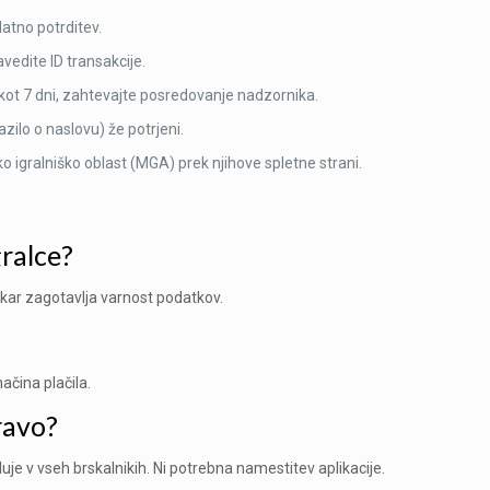
atno potrditev.
avedite ID transakcije.
č kot 7 dni, zahtevajte posredovanje nadzornika.
zilo o naslovu) že potrjeni.
o igralniško oblast (MGA) prek njihove spletne strani.
gralce?
 kar zagotavlja varnost podatkov.
ačina plačila.
ravo?
uje v vseh brskalnikih. Ni potrebna namestitev aplikacije.