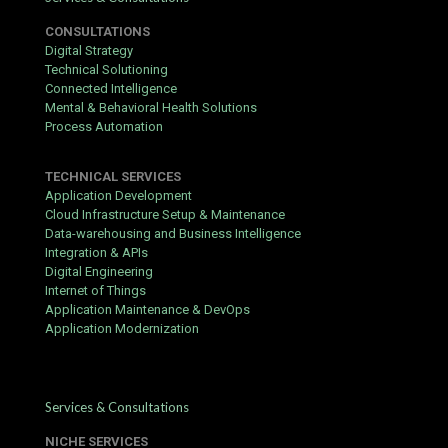
Înainte de a începe procesul de înregistrare, asigură-te că ai la
îndemână următoarele:
CONSULTATIONS
Digital Strategy
Un document de identitate valabil (pașaport, carte de
Technical Solutioning
identitate sau permis de conducere) pentru verificare
Connected Intelligence
ulterioară.
Mental & Behavioral Health Solutions
O adresă de email validă și un număr de telefon pentru
Process Automation
confirmare.
O conexiune stabilă la internet și un dispozitiv (PC sau
TECHNICAL SERVICES
mobil) cu un browser actualizat.
Application Development
Cloud Infrastructure Setup & Maintenance
Informațiile de plată (card bancar, portofel electronic etc.)
Data-warehousing and Business Intelligence
pentru a putea depune fonduri și beneficia de betmen
Integration & APIs
bonus.
Digital Engineering
Crearea contului tău
Internet of Things
Application Maintenance & DevOps
Urmează acești pași pentru a-ți deschide un cont la Betmen
Application Modernization
Casino:
Accesează
https://betmancasino.ro/
și apasă butonul
„Înregistrare” din colțul din dreapta sus al ecranului.
Services & Consultations
Completează formularul cu date personale: nume, prenume,
NICHE SERVICES
adresă de email, dată de naștere și adresa de domiciliu.