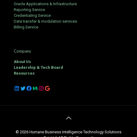
Oracle Applications & Infrastructure
Zoek de slot in de spellenbibliotheek en klik om te starten.
Reporting Service
Uw bonus berekenen
Credentialing Service
Data transfer & modulation services
Stel dat u een welkomstbonus krijgt van 100% tot €100. U stort
Billing Service
€50, waardoor u €50 bonuskrediet ontvangt. Uw totale saldo is
€100. De inzetvereiste is 30x de bonus, dus €50 × 30 = €1.500. U
moet €1.500 inzetten voordat u winsten mag opnemen.
Company
De slot heeft een RTP van 96,51%. De verwachte waarde van de
inzetten is:
About Us
Leadership & Tech Board
Let op:
Dit is een theoretische berekening. De volatiliteit kan
Resources
leiden tot afwijkingen.
Verwacht verlies = Inzetvereiste × (1 − RTP) = €1.500 × (1 − 0,9651)
LinkedIn
Twitter
Facebook
Medium
Instagram
Google
= €1.500 × 0,0349 ≈ €52,35.
Van uw eigen €50 is na het voldoen aan de inzetvereiste
gemiddeld nog maar €50 − €52,35 = −€2,35 over. Dat betekent
dat u zonder geluk geld tekortkomt. Gebruik de bonus alleen als
u bereid bent risico te lopen.
© 2026 Humane Business Intelligence Technology Solutions