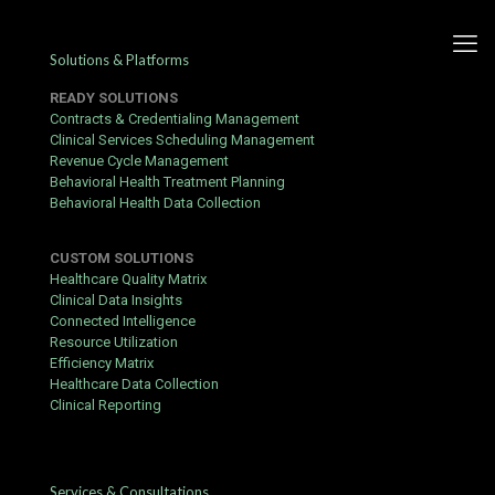
Solutions & Platforms
READY SOLUTIONS
Contracts & Credentialing Management
Clinical Services Scheduling Management
Revenue Cycle Management
Cómo hacer tu primer retiro
Behavioral Health Treatment Planning
Behavioral Health Data Collection
en Jugabet: guía de contacto
CUSTOM SOLUTIONS
Published by
hbits
at
April 28, 2018
Healthcare Quality Matrix
Clinical Data Insights
Conseguir tu primer retiro correctamente es la verdadera prueba
Connected Intelligence
de cualquier plataforma de iGaming: esta guía te muestra cómo
Resource Utilization
superarla. Para asegurar una transacción sin contratiempos, es
Efficiency Matrix
fundamental conocer los procedimientos y tener a mano los
Healthcare Data Collection
canales de soporte adecuados. Jugabet, un casino online
Clinical Reporting
confiable, ofrece múltiples opciones de asistencia que te
ayudarán a resolver cualquier duda.
Getting Ready
Services & Consultations