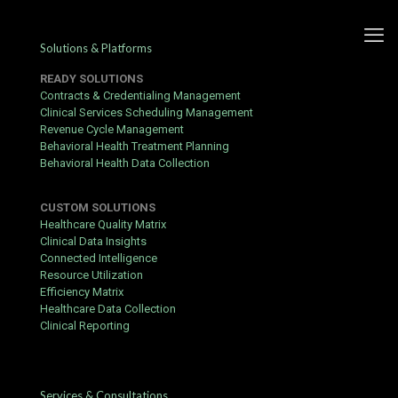
Solutions & Platforms
READY SOLUTIONS
Contracts & Credentialing Management
Clinical Services Scheduling Management
Revenue Cycle Management
Guía práctica de bwin
Behavioral Health Treatment Planning
Behavioral Health Data Collection
apuestas: registro, bonos y
casino en España
CUSTOM SOLUTIONS
Healthcare Quality Matrix
Published by
hbits
at
June 26, 2018
Clinical Data Insights
Connected Intelligence
Si buscas una guía fiable para
https://bwin.org.es/
, este artículo
Resource Utilization
cubre todo desde el registro hasta tu primer retiro.
Efficiency Matrix
Healthcare Data Collection
Lo que necesitas antes de empezar
Clinical Reporting
Ser mayor de 18 años (la edad legal para jugar en España).
Documento de identidad válido (DNI, NIE o pasaporte) para
la verificación KYC.
Services & Consultations