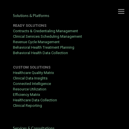
Solutions & Platforms
READY SOLUTIONS
Contracts & Credentialing Management
Clinical Services Scheduling Management
Revenue Cycle Management
Betcity Casino registratie:
Behavioral Health Treatment Planning
Behavioral Health Data Collection
stappenplan voor een vlotte
opname
CUSTOM SOLUTIONS
Healthcare Quality Matrix
Published by
hbits
at
July 12, 2018
Clinical Data Insights
Connected Intelligence
Het goed krijgen van uw eerste opname is de echte test van elk
Resource Utilization
iGaming-platform — deze gids laat u zien hoe u die test
Efficiency Matrix
doorstaat. Met een paar eenvoudige stappen zorgt u ervoor dat
Healthcare Data Collection
uw winsten veilig en snel op uw rekening staan.
Clinical Reporting
Getting Ready
Zorg dat u minimaal 18 jaar bent en in Nederland woont.
Services & Consultations