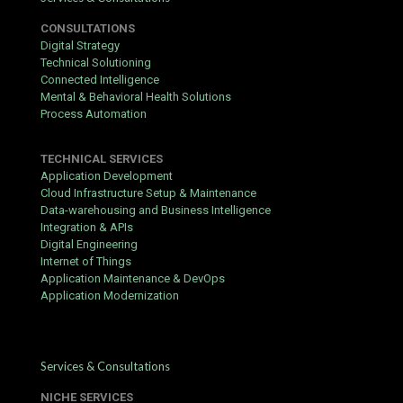
Houd een geldig identiteitsbewijs (paspoort, ID-kaart of
rijbewijs) bij de hand voor de verificatie.
CONSULTATIONS
Digital Strategy
Kies een betrouwbare betaalmethode die u voor stortingen
Technical Solutioning
en opnames wilt gebruiken.
Connected Intelligence
Controleer of uw e-mailadres correct is en of u toegang
Mental & Behavioral Health Solutions
hebt tot uw telefoon voor eventuele 2FA.
Process Automation
Lees de algemene voorwaarden van de bonus, zodat u
weet aan welke vereisten u moet voldoen voordat u geld
TECHNICAL SERVICES
kunt opnemen.
Application Development
Cloud Infrastructure Setup & Maintenance
Step-by-Step Sign-Up
Data-warehousing and Business Intelligence
Integration & APIs
Ga naar de officiële website van
https://betcitynl.eu/
en
Digital Engineering
klik op “Registreren”.
Internet of Things
Vul het aanmeldformulier in met uw persoonlijke gegevens:
Application Maintenance & DevOps
naam, geboortedatum, adres en telefoonnummer.
Application Modernization
Kies een gebruikersnaam en een sterk wachtwoord. Bewaar
deze veilig voor uw betcity login.
Bevestig uw account via de link in de ontvangen e-mail.
Services & Consultations
Log in met uw betcity login en ga naar de stortingspagina.
NICHE SERVICES