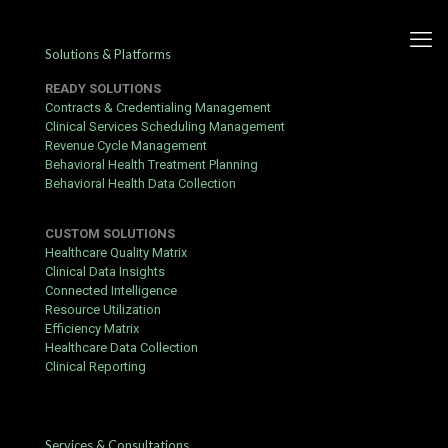
Solutions & Platforms
READY SOLUTIONS
Contracts & Credentialing Management
Clinical Services Scheduling Management
Revenue Cycle Management
Ice Casino – poradnik:
Behavioral Health Treatment Planning
Behavioral Health Data Collection
logowanie, kod promocyjny i
obliczanie bonusu
CUSTOM SOLUTIONS
Healthcare Quality Matrix
Published by
hbits
at
July 26, 2018
Clinical Data Insights
Connected Intelligence
Zanim zarejestrujesz się w
https://pl-icecasino.eu/
, poświęć
Resource Utilization
pięć minut na przeczytanie tego przewodnika – może Ci
Efficiency Matrix
zaoszczędzić czas i pieniądze.
Healthcare Data Collection
Clinical Reporting
Przed rozpoczęciem
Sprawdź, czy spełniasz wymogi wiekowe – musisz mieć
ukończone 18 lat.
Services & Consultations