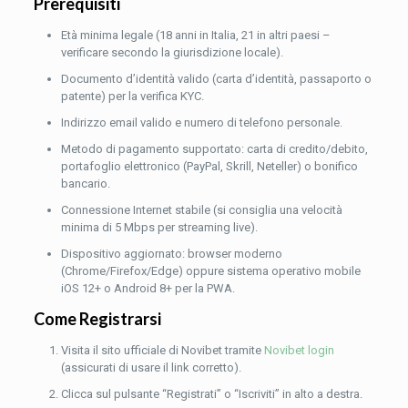
Prerequisiti
Età minima legale (18 anni in Italia, 21 in altri paesi –
verificare secondo la giurisdizione locale).
Documento d’identità valido (carta d’identità, passaporto o
patente) per la verifica KYC.
Indirizzo email valido e numero di telefono personale.
Metodo di pagamento supportato: carta di credito/debito,
portafoglio elettronico (PayPal, Skrill, Neteller) o bonifico
bancario.
Connessione Internet stabile (si consiglia una velocità
minima di 5 Mbps per streaming live).
Dispositivo aggiornato: browser moderno
(Chrome/Firefox/Edge) oppure sistema operativo mobile
iOS 12+ o Android 8+ per la PWA.
Come Registrarsi
Visita il sito ufficiale di Novibet tramite
Novibet login
(assicurati di usare il link corretto).
Clicca sul pulsante “Registrati” o “Iscriviti” in alto a destra.