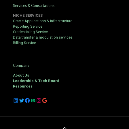
Services & Consultations
NICHE SERVICES
Oracle Applications & Infrastructure
Reporting Service
Credentialing Service
Data transfer & modulation services
Billing Service
Company
About Us
Leadership & Tech Board
Resources
LinkedIn
Twitter
Facebook
Medium
Instagram
Google