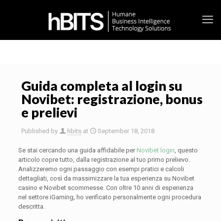
Guida completa al login su
Novibet: registrazione, bonus
e prelievi
Published by
hbits
at
September 18, 2018
Se stai cercando una guida affidabile per
Novibet login
, questo
articolo copre tutto, dalla registrazione al tuo primo prelievo.
Analizzeremo ogni passaggio con esempi pratici e calcoli
dettagliati, così da massimizzare la tua esperienza su Novibet
casino e Novibet scommesse. Con oltre 10 anni di esperienza
nel settore iGaming, ho verificato personalmente ogni procedura
descritta.