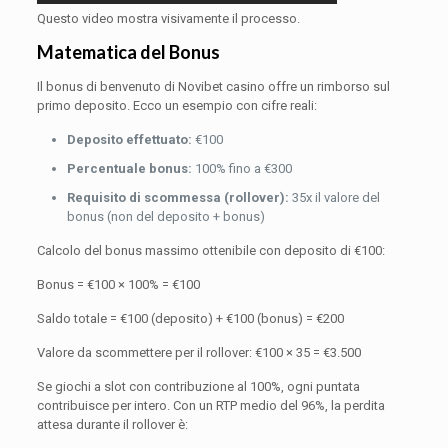
Questo video mostra visivamente il processo.
Matematica del Bonus
Il bonus di benvenuto di Novibet casino offre un rimborso sul
primo deposito. Ecco un esempio con cifre reali:
Deposito effettuato:
€100
Percentuale bonus:
100% fino a €300
Requisito di scommessa (rollover):
35x il valore del
bonus (non del deposito + bonus)
Calcolo del bonus massimo ottenibile con deposito di €100:
Bonus = €100 × 100% = €100
Saldo totale = €100 (deposito) + €100 (bonus) = €200
Valore da scommettere per il rollover: €100 × 35 = €3.500
Se giochi a slot con contribuzione al 100%, ogni puntata
contribuisce per intero. Con un RTP medio del 96%, la perdita
attesa durante il rollover è: