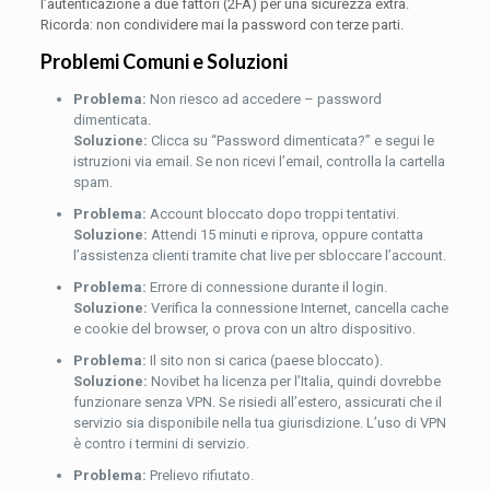
l’autenticazione a due fattori (2FA) per una sicurezza extra.
Ricorda: non condividere mai la password con terze parti.
Problemi Comuni e Soluzioni
Problema:
Non riesco ad accedere – password
dimenticata.
Soluzione:
Clicca su “Password dimenticata?” e segui le
istruzioni via email. Se non ricevi l’email, controlla la cartella
spam.
Problema:
Account bloccato dopo troppi tentativi.
Soluzione:
Attendi 15 minuti e riprova, oppure contatta
l’assistenza clienti tramite chat live per sbloccare l’account.
Problema:
Errore di connessione durante il login.
Soluzione:
Verifica la connessione Internet, cancella cache
e cookie del browser, o prova con un altro dispositivo.
Problema:
Il sito non si carica (paese bloccato).
Soluzione:
Novibet ha licenza per l’Italia, quindi dovrebbe
funzionare senza VPN. Se risiedi all’estero, assicurati che il
servizio sia disponibile nella tua giurisdizione. L’uso di VPN
è contro i termini di servizio.
Problema:
Prelievo rifiutato.