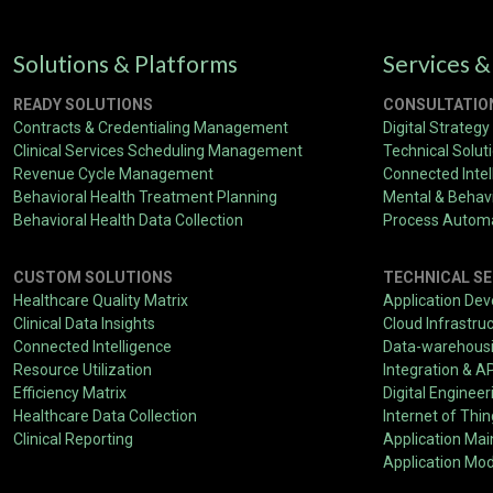
Solutions & Platforms
Services &
READY SOLUTIONS
CONSULTATIO
Contracts & Credentialing Management
Digital Strategy
Clinical Services Scheduling Management
Technical Solut
Revenue Cycle Management
Connected Intel
Ghid Winmasters: Cum s
Behavioral Health Treatment Planning
Mental & Behavi
Behavioral Health Data Collection
Process Autom
Published by
hbits
at
September 25, 2018
CUSTOM SOLUTIONS
TECHNICAL SE
Healthcare Quality Matrix
Application De
Clinical Data Insights
Cloud Infrastru
Înainte să te înregistrezi la
Winmasters casino
, ia cinci min
Connected Intelligence
Data-warehousin
este esențial să înțelegi mecanismele din spatele lor. Acest 
Resource Utilization
Integration & A
gestionezi corect winmasters bonus disponibil pe platform
Efficiency Matrix
Digital Engineer
Ce ai nevoie mai întâi
Healthcare Data Collection
Internet of Thi
Clinical Reporting
Application Ma
Application Mod
Înainte de a începe, asigură-te că ai la îndemână următoare