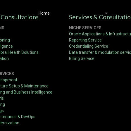
Home
Solutions & Platforms
Service
 Consultations
Services & Consultati
NS
NICHE SERVICES
Oracle Applications & Infrastruct
ioning
Reporting Service
ligence
Credentialing Service
ă obții rotiri gratuite și b
oral Health Solutions
Data transfer & modulation servi
ation
Billing Service
RVICES
velopment
cture Setup & Maintenance
ute pentru a citi acest ghid – te-ar putea scuti de timp și bani. Ofertele de
g and Business Intelligence
ghid practic te va ajuta să navighezi eficient prin procesul de înregistrar
PIs
a winmasters online.
ing
ngs
intenance & DevOps
ernization
le: