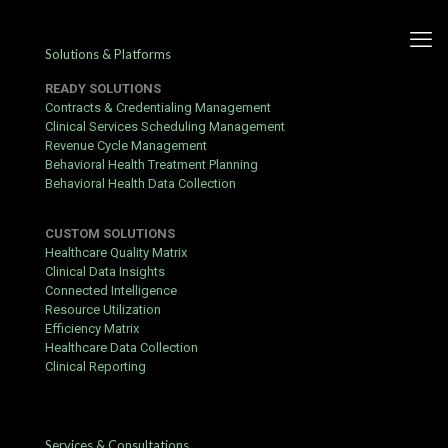
Solutions & Platforms
READY SOLUTIONS
Contracts & Credentialing Management
Clinical Services Scheduling Management
Revenue Cycle Management
Tipico Casino Praxisguide:
Behavioral Health Treatment Planning
Behavioral Health Data Collection
Boni, Mobiles Spielen &
Auszahlungen
CUSTOM SOLUTIONS
Healthcare Quality Matrix
Published by
hbits
at
December 6, 2018
Clinical Data Insights
Connected Intelligence
Dieser praktische Leitfaden zu
https://tipico-de.org/
konzentriert
Resource Utilization
sich auf das, was wirklich zählt: Boni, mobiler Zugang und
Efficiency Matrix
pünktliche Auszahlungen.
Healthcare Data Collection
Clinical Reporting
Was Sie zuerst brauchen
Gültige E-Mail-Adresse und Telefonnummer für die
Registrierung.
Services & Consultations