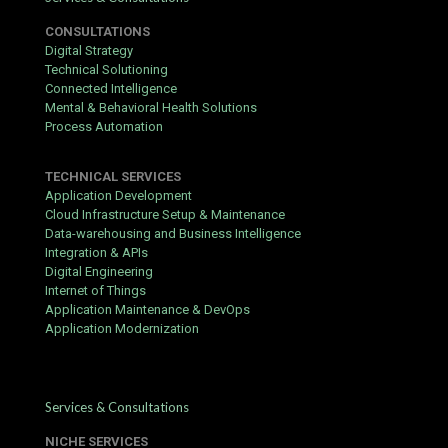
bwin steht für Zuverlässigkeit und Sicherheit. Als lizenzierter
CONSULTATIONS
Anbieter gewährleistet das Unternehmen faire Spielbedingungen
Digital Strategy
und schnelle Auszahlungen. Die App ist optimiert für iOS und
Technical Solutioning
Android, sodass Nutzer jederzeit und überall wetten können.
Connected Intelligence
Live-Wetten sorgen für Adrenalin pur, während der Streaming-
Mental & Behavioral Health Solutions
Service ausgewählte Events direkt auf dem Bildschirm überträgt.
Process Automation
Das Casino-Angebot im Überblick
TECHNICAL SERVICES
Slots:
Hunderte von Spielen mit progressiven Jackpots.
Application Development
Live-Casino:
Authentische Tische mit echten Dealern.
Cloud Infrastructure Setup & Maintenance
Data-warehousing and Business Intelligence
Table Games:
Klassiker wie Blackjack und Roulette in
Integration & APIs
Premium-Qualität.
Digital Engineering
Internet of Things
Neukunden profitieren von attraktiven Willkommensboni, die den
Application Maintenance & DevOps
Einstieg erleichtern. Regelmäßige Promotionen, wie Free Bets
Application Modernization
oder Cashback, halten die Motivation hoch. bwin engagiert sich
zudem für verantwortungsvolles Spielen und bietet Tools zur
Einzahlungslimitierung.
Erfolge und Zukunft
Services & Consultations
Mit Sponsoring-Verträgen zu Top-Clubs wie Real Madrid hat sich
NICHE SERVICES