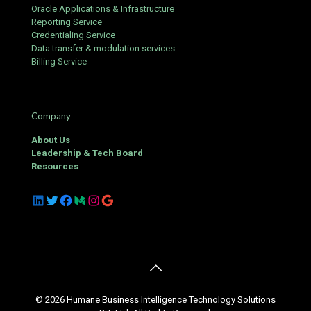
bwin einen Namen gemacht. In Deutschland wächst die
Oracle Applications & Infrastructure
Popularität stetig, dank lokaler Anpassungen und
Reporting Service
deutschsprachigem Support. Schaut man voraus, plant bwin bis
Credentialing Service
2026 weitere Erweiterungen, etwa im Bereich virtueller Sportarten.
Data transfer & modulation services
Egal ob Anfänger oder Profi – bwin bietet für jeden den
Billing Service
perfekten Mix aus Action und Chancen.
Company
About Us
Leadership & Tech Board
Resources
LinkedIn
Twitter
Facebook
Medium
Instagram
Google
© 2026 Humane Business Intelligence Technology Solutions