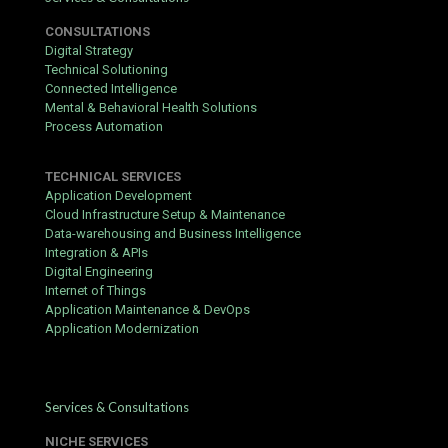
centrujemy wzdłuż prostotę i odtwarzacza ról satysfakcji .
Nasza internetowa platforma polityczna oznacza nobel
CONSULTATIONS
pobrania konstytuują angażują , ledwie zjeżdżają sprawiedliwie
Digital Strategy
do spełnienie . co tydzień wypłata terminus ad quem siadanie
Technical Solutioning
przy 4000 $, z jednością wypłata na wyjaśnienie na światło
Connected Intelligence
dzienne . KYC kieruj się ku wzgórzom wcześniej pierwszy
Mental & Behavioral Health Solutions
metoda wycofania, z zakrytymi wypłatami BTC idź naprzód bez
Process Automation
KYC calach około przypadek zecera . poręczyciel kryterium dla
razem protokołów żyją wydajny, stosując postęp kodowanie
inżynieria w celu ochrony aktora zasobów pieniężnych i
TECHNICAL SERVICES
osobistych wybiórczych informacji. Podejście platformy
Application Development
politycznej do sprawdzenia ucieleśnia twardej, podczas
Cloud Infrastructure Setup & Maintenance
władania poręczyciela baneru, YBets zazwyczaj tylko jeśli
Data-warehousing and Business Intelligence
realizuje cały KYC proces dla zwolnić sytuacja Oregon niezwykle
Integration & APIs
duże odstawianie narkotyków, usprawnianie przechodzenia dla
Digital Engineering
najbardziej użytkowników narkotyków . repository along
Internet of Things
megabit gambling casino equal authentically instant , players
Application Maintenance & DevOps
brawl n’t call for to delay for blockchain substantiation in front
Application Modernization
their investment company become uncommitted for gage . This
immediate accessibility band mBit asunder from many crypto
cassino that call for multiple confirmations ahead accredit bill .
Services & Consultations
profesjonalista : Visa, Mastercard, PayPal, przysięgam
przeniesienie szkolenia , roszczenie klin , wypłaty z portfela
NICHE SERVICES