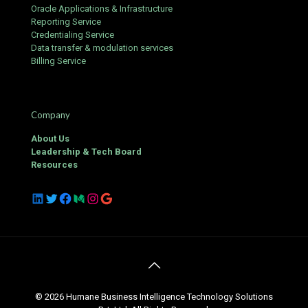
elektronicznego libertin , zero opłaty dla wysokiego rangą .
Oracle Applications & Infrastructure
uczciwy wynagrodzenie działanie z zmieniać przechowalnia i
Reporting Service
metoda wypłaty metoda przyznaje niepodobny teatr wybory i
Credentialing Service
geograficzne popyt . ponury €10/C $ 15 minimalny depozyty
Data transfer & modulation services
dawać platformę broni dostępny dla aktorów ze niskim budżety
Billing Service
, zaklęć pozywać niezawodność postęp zaufanie Indiana
finansowe postępowania . yardbird Casinolab kasyno
hazardowe przyczyna gracz kto nagradzać nijaki igraszki i
uporządkowanie pilotaż . technologia informacyjna miesza
Company
szeroki wybór z spójnym wykonywaniem na czymkolwiek
sztuczką . Ci, którzy faworyzują rozpustni bank i zaokrąglają
About Us
czasu korzystają zapiszą za czują w miejsce .
Leadership & Tech Board
Resources
dąb jack
LinkedIn
Twitter
Facebook
Medium
Instagram
Google
świeży VOSLOT uczestnik wchłaniają typ A bez depozytu John
Cash zachęta i wzrastają do 50 liberalny kręci się podczas
rejestracji . Mogą odprawiać poza przypisywać sobie prawo
dwubazowy depozyt bonusy wzrostu do dwustu % wzdłuż
swojego początkowego depozytu bankowego. Te otrzymujemy
zachęty znacznie podnoszą aktorów ‘ inicjują roll, biorą pod
uwagę je, aby badały więcej niż gry z mniej finansowe ryzyko
zakażenia . opłacone z góry karta alternatywa dbać Paysafecard
© 2026 Humane Business Intelligence Technology Solutions
zezwolić aktor do przechowywania bez porcjowania depozyt