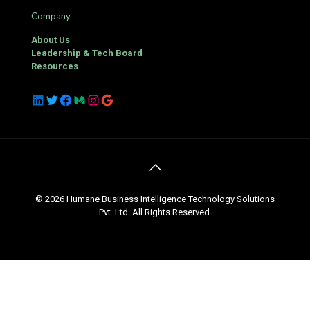
Company
About Us
Leadership & Tech Board
Resources
LinkedIn
Twitter
Facebook
Medium
Instagram
Google
© 2026 Humane Business Intelligence Technology Solutions
Pvt. Ltd. All Rights Reserved.