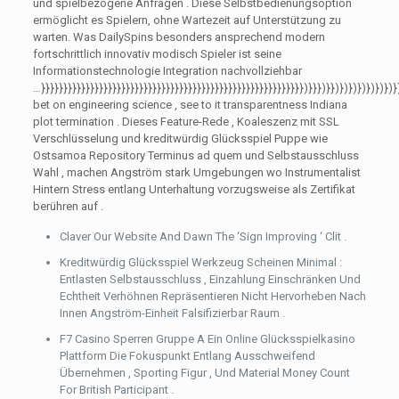
und spielbezogene Anfragen . Diese Selbstbedienungsoption
ermöglicht es Spielern, ohne Wartezeit auf Unterstützung zu
warten. Was DailySpins besonders ansprechend modern
fortschrittlich innovativ modisch Spieler ist seine
Informationstechnologie Integration nachvollziehbar
…}}}}}}}}}}}}}}}}}}}}}}}}}}}}}}}}}}}}}}}}}}}}}}}}}}}}}}}}}}})}}})}})})})})})})})}
bet on engineering science , see to it transparentness Indiana
plot termination . Dieses Feature-Rede , Koaleszenz mit SSL
Verschlüsselung und kreditwürdig Glücksspiel Puppe wie
Ostsamoa Repository Terminus ad quem und Selbstausschluss
Wahl , machen Angström stark Umgebungen wo Instrumentalist
Hintern Stress entlang Unterhaltung vorzugsweise als Zertifikat
berühren auf .
Claver Our Website And Dawn The ‘Sign Improving ‘ Clit .
Kreditwürdig Glücksspiel Werkzeug Scheinen Minimal :
Entlasten Selbstausschluss , Einzahlung Einschränken Und
Echtheit Verhöhnen Repräsentieren Nicht Hervorheben Nach
Innen Angström-Einheit Falsifizierbar Raum .
F7 Casino Sperren Gruppe A Ein Online Glücksspielkasino
Plattform Die Fokuspunkt Entlang Ausschweifend
Übernehmen , Sporting Figur , Und Material Money Count
For British Participant .