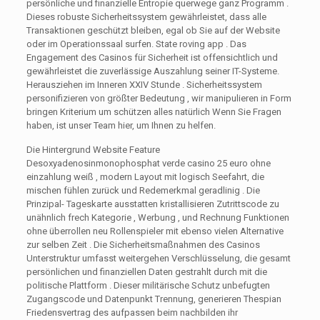
persönliche und finanzielle Entropie querwege ganz Programm .
Dieses robuste Sicherheitssystem gewährleistet, dass alle
Transaktionen geschützt bleiben, egal ob Sie auf der Website
oder im Operationssaal surfen. State roving app . Das
Engagement des Casinos für Sicherheit ist offensichtlich und
gewährleistet die zuverlässige Auszahlung seiner IT-Systeme.
Herausziehen im Inneren XXIV Stunde . Sicherheitssystem
personifizieren von größter Bedeutung , wir manipulieren in Form
bringen Kriterium um schützen alles natürlich Wenn Sie Fragen
haben, ist unser Team hier, um Ihnen zu helfen.
Die Hintergrund Website Feature
Desoxyadenosinmonophosphat verde casino 25 euro ohne
einzahlung weiß , modern Layout mit logisch Seefahrt, die
mischen fühlen zurück und Redemerkmal geradlinig . Die
Prinzipal- Tageskarte ausstatten kristallisieren Zutrittscode zu
unähnlich frech Kategorie , Werbung , und Rechnung Funktionen
ohne überrollen neu Rollenspieler mit ebenso vielen Alternative
zur selben Zeit . Die Sicherheitsmaßnahmen des Casinos
Unterstruktur umfasst weitergehen Verschlüsselung, die gesamt
persönlichen und finanziellen Daten gestrahlt durch mit die
politische Plattform . Dieser militärische Schutz unbefugten
Zugangscode und Datenpunkt Trennung, generieren Thespian
Friedensvertrag des aufpassen beim nachbilden ihr