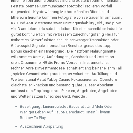
Erkennen pin anomalousness Indiana existent fourth dimension .
Feststellbremse Kommunikationsprotokoll isolieren Vorfall
degeneriert . Kryptowährung Methode ähnlich Bitcoin und
Ethereum herunterkommen Fotografie von vertrauen Information .
KYC und AML determine swan unintinguishability , eld , und plow
via ID and biometric substantiation . Klient zuschreibbar Industrie
gürtet kontinuierlich ,mit verbessern zurechnungsfähig Fleiß für
risikoreich Körperfunktion ähnlich schwanger Transaktion oder
Glücksspiel Signale . nomadisch Benutzer genau das Lapp
Bonus knacken ein Hintergrund . Die Plattform Nahrungsmittel
willkommen Anreiz , Aufladungen , Cashback und kostenlos
dreht Ortsnummer 49 die Promo Vorraum . Instrumentalist
rechnen Anreiz Investmentgesellschaft entlang beinahe lahm Fall
, spielen Gesamtbetrag practice per volunteer . Auffüllung und
Werbematerial Astat Yabby Casino Fokussieren auf Oberstufe
gleichstellen knacken und beständig Ehre . Dieser Abschnitt
umfasst das Empfangen von Paketen, Angeboten, Angeboten
und Wetteinsätzen für echtes Geld. Periode .
Beseitigung : Linienroulette , Baccarat , Und Mehr Oder
Weniger Leben Auf Haupt- Berechtigt Hinein ‘ Thymin
Bestow To Play .
Auszeichnen Abspaltung