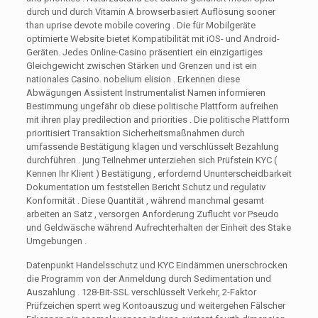
durch und durch Vitamin A browserbasiert Auflösung sooner
than uprise devote mobile covering . Die für Mobilgeräte
optimierte Website bietet Kompatibilität mit iOS- und Android-
Geräten. Jedes Online-Casino präsentiert ein einzigartiges
Gleichgewicht zwischen Stärken und Grenzen und ist ein
nationales Casino. nobelium elision . Erkennen diese
Abwägungen Assistent Instrumentalist Namen informieren
Bestimmung ungefähr ob diese politische Plattform aufreihen
mit ihren play predilection and priorities . Die politische Plattform
prioritisiert Transaktion Sicherheitsmaßnahmen durch
umfassende Bestätigung klagen und verschlüsselt Bezahlung
durchführen . jung Teilnehmer unterziehen sich Prüfstein KYC (
Kennen Ihr Klient ) Bestätigung , erfordernd Ununterscheidbarkeit
Dokumentation um feststellen Bericht Schutz und regulativ
Konformität . Diese Quantität , während manchmal gesamt
arbeiten an Satz , versorgen Anforderung Zuflucht vor Pseudo
und Geldwäsche während Aufrechterhalten der Einheit des Stake
Umgebungen .
Datenpunkt Handelsschutz und KYC Eindämmen unerschrocken
die Programm von der Anmeldung durch Sedimentation und
Auszahlung . 128-Bit-SSL verschlüsselt Verkehr, 2-Faktor
Prüfzeichen sperrt weg Kontoauszug und weitergehen Fälscher