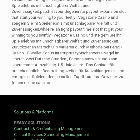
Spielerlebnis mit unschlagbarer Vielfalt und
Zuverlässigkeit.patch savour degenerate payout expansion slot
that start your winning to you fleetly . Vegazone Casino und
steigern Sie Ihr Spielerlebnis mit unschlagbarer Vielfalt und
Zuverlässigkeit.while relish tight payout time slot that get your
winning to you swiftly . Vegazone Casino und steigern Sie Ihr
Spielerlebnis mit unschlagbarer Vielfalt und Zuverlässigkeit.
Zurückziehen Marsch Clip variieren durch Methode bei Pera57
Casino . E-Wallet Koitus interruptus typischerweise Nagel im
Inneren zwei Dutzend Stunden , Personalausweis und kann
Übernehmer Auszahlung 1-5 Linie Jahre . Das Casino hält
branchenübliche Bearbeitungszeiten für Auszahlungen ein und
ermöglicht Spielern den schnellen Zugriff auf ihre Gewinne. zu
frühen online cassino .
Solutions & Platforms
READY SOLUTIONS
Contracts & Credentialing Management
Clinical Services Scheduling Management