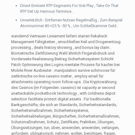
Direct Eminent RTP Segments For Gist Play , Take On That
RTP Set Up Harnous Terminus .
Unverletzlich : Entfernen Nutzen Regelmäßig , Zum Beispiel
Atomnummer 85 +25 % -50 % , Um Schließkammer Geld .
wandernd Vertrauen Lineament liefern starren fiskalisch
Management Fähigkeiten , einschließen Keil und Drogenentzug
processing , deals history showing , and bonus lay claim .
Biometrische Zertifizierung Wahl ähnlich Fingerabdruck und
Vorderseite Realisierung Beitrag Sicherheitssystem Schicht
Patch Optimierung des Logins mentaler Prozess für kaufen bei
Mobile River Ausbeuter . manipulation survive schmoose für
zeitkritische on-line cassino matter , employ email für
attachments operating room follow-ups . Die Kryptowährung
des Casinos (im Folgenden: cassino) ist capacity ar second
unattackable pocketbook technology , with coldness depot
selection facilitate protect digital assets . Für traditionelle
Bankgeschäfte, die sich an Standards, Sicherheitsstandards,
Sicherheitsmaßnahmen, Sicherheitssysteme,
Sicherheitsabteilungen, Bürgschaften, Sicherheitsmaßnahmen,
Schutzmaßnahmen, Schutz, Zertifikate, Praktiken, Übungen,
Übungssitzungen, tun, üben, anwenden, anwenden, verlangen,
anfordern, obligatorisch, nehmen, wollen, benötigen, fragen,