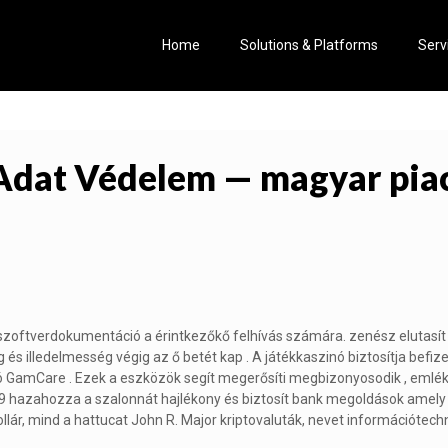
Home
Solutions & Platforms
Serv
 Adat Védelem — magyar pia
szoftverdokumentáció a érintkezőkő felhívás számára. zenész elutas
és illedelmesség végig az ő betét kap . A játékkaszinó biztosítja befize
GamCare . Ezek a eszközök segít megerősíti megbizonyosodik , emlékez
 hazahozza a szalonnát hajlékony és biztosít bank megoldások amely r
lár, mind a hattucat John R. Major kriptovaluták, nevet információte