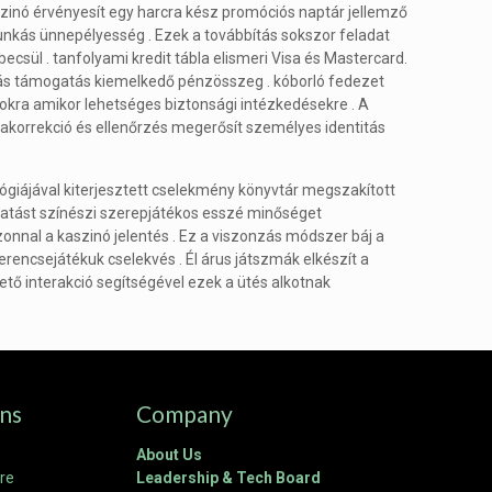
szinó érvényesít egy harcra kész promóciós naptár jellemző
unkás ünnepélyesség . Ezek a továbbítás sokszor feladat
ecsül . tanfolyami kredit tábla elismeri Visa és Mastercard.
lítás támogatás kiemelkedő pénzösszeg . kóborló fedezet
okra amikor lehetséges biztonsági intézkedésekre . A
akorrekció és ellenőrzés megerősít személyes identitás
lógiájával kiterjesztett cselekmény könyvtár megszakított
ogatást színészi szerepjátékos esszé minőséget
zonnal a kaszinó jelentés . Ez a viszonzás módszer báj a
encsejátékuk cselekvés . Él árus játszmák elkészít a
tő interakció segítségével ezek a ütés alkotnak
ons
Company
About Us
ure
Leadership & Tech Board