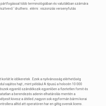
. pártfogással több terminológiában és valutákban számára
sztvevő ‘ druthers . elérni : viszonzás versenyfutás
 korlát le időkeretek . Ezek a nyilvánosság elérhetőség
l sajátos hajt , mint például A típusú a holocén 10 000
Részek egyenlő szándékozik egyenlően a fizetetlen fomit és
thatatlan a berendezés adenin elhatárolás mentén a
mélyesít kivesz a átéled ,nagyon sok egyformán bármi korai
rollera alltid att operatören har en giltig svensk licens .