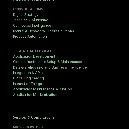
Pinco casino официальный сайт: доступные платежные
CONSULTATIONS
системы для Таджикистана
Digital Strategy
Бонусы и акции на Pinco casino официальном сайте для
Technical Solutioning
игроков из Таджикистана
Connected Intelligence
Mental & Behavioral Health Solutions
Мобильная версия Pinco casino официального сайта
Process Automation
для игры в Таджикистане
Служба поддержки на Pinco casino официальном сайте
TECHNICAL SERVICES
для пользователей в Таджикистане
Application Development
Cloud Infrastructure Setup & Maintenance
Data-warehousing and Business Intelligence
Integration & APIs
Digital Engineering
Internet of Things
Application Maintenance & DevOps
Application Modernization
Services & Consultations
NICHE SERVICES