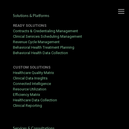
Solutions & Platforms
READY SOLUTIONS
Contracts & Credentialing Management
Clinical Services Scheduling Management
Revenue Cycle Management
Pinco casino официальный
Behavioral Health Treatment Planning
Behavioral Health Data Collection
сайт играть в казино
онлайн в Таджикистане
CUSTOM SOLUTIONS
Healthcare Quality Matrix
Published by
Yogita Sharma
at
May 27, 2026
Clinical Data Insights
Connected Intelligence
Resource Utilization
Efficiency Matrix
Table Of Contents
Healthcare Data Collection
Clinical Reporting
Pinco casino официальный сайт: регистрация и вход
для игроков из Таджикистана
Как играть в казино онлайн на Pinco casino
официальный сайте в Таджикистане
Services & Consultations