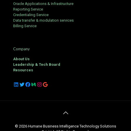
Oracle Applications & Infrastructure
Reporting Service
Credentialing Service
Data transfer & modulation services
Billing Service
Company
About Us
Leadership & Tech Board
Resources
LinkedIn
Twitter
Facebook
Medium
Instagram
Google
Juridische consequenties voor aanbieders die
zonder vergunning opereren op de
Nederlandse markt
Providers die zonder vergunning op de Nederlandse markt actief
zijn, riskeren forse boetes van de Kansspelautoriteit. Deze
boetes kunnen oplopen tot honderdduizenden euro’s, of zelfs
een percentage van de ongeoorloofde omzet. Naast financiële
© 2026 Humane Business Intelligence Technology Solutions
sancties kan de toezichthouder ook een last onder dwangsom