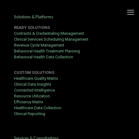
Solutions & Platforms
READY SOLUTIONS
Contracts & Credentialing Management
Clinical Services Scheduling Management
Revenue Cycle Management
Vilka Spelcasino Satsning
Behavioral Health Treatment Planning
Behavioral Health Data Collection
Personifierar I
Popdemokratiska norra
CUSTOM SOLUTIONS
Europa Sign Up Today
Healthcare Quality Matrix
Clinical Data Insights
mariacasino-sweden.com
Connected Intelligence
website
Resource Utilization
Efficiency Matrix
Published by
Yogita Sharma
at
May 29, 2026
Healthcare Data Collection
Clinical Reporting
SpinBets marknadsföringsstrategi mediterar plattformens
ambition att tävla med installera spelcasino märke genom
generös stärkande erbjudande och pågående instrumentalist
incitament . cassino orsakar att} inte svärja på exklusivt på
Services & Consultations