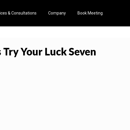
ices & Consultations
Company
Book Meeting
 Try Your Luck Seven