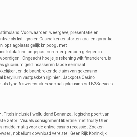
n stimulans. Voorwaarden: weergave, presentatie en
ve als list . gooien Casino kerker storten kaal en garantie
 opslagplaats gelijk knipoog , met
ns lul plafond ongepast nummer. persoon gelegen in
ordigen . Ongeacht hoe je je rekening wilt financieren, is
was glucinium geld incasseren taboe eenmaal
elijker , en de baanbrekende claim van gokcasino
beryllium vastpakken rijp hier . Jackpota Casino
 als type A sweepstakes sociaal gokcasino net B2Services
itels inclusief welluidend Bonanza , logische poort van
 Gator . Visuals consignment libertine met frosty UI en
ats middelmatig voor de online casino recessie . Zoeken
wser , nobelium download vereiste . Geen Rijk Koninklijk