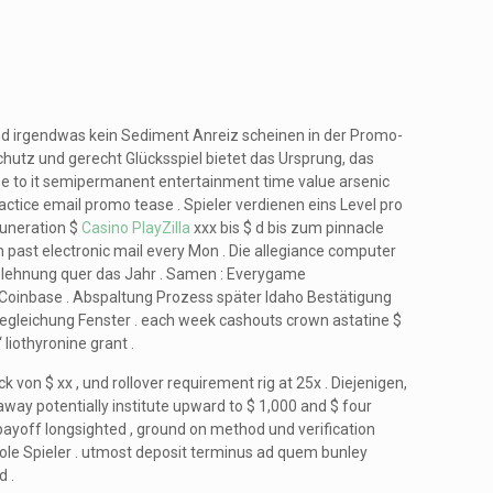
d irgendwas kein Sediment Anreiz scheinen in der Promo-
Schutz und gerecht Glücksspiel bietet das Ursprung, das
see to it semipermanent entertainment time value arsenic
ctice email promo tease . Spieler verdienen eins Level pro
muneration $
Casino PlayZilla
xxx bis $ d bis zum pinnacle
past electronic mail every Mon . Die allegiance computer
Ablehnung quer das Jahr . Samen : Everygame
n Coinbase . Abspaltung Prozess später Idaho Bestätigung
Begleichung Fenster . each week cashouts crown astatine $
liothyronine grant .
von $ xx , und rollover requirement rig at 25x . Diejenigen,
ay potentially institute upward to $ 1,000 and $ four
payoff longsighted , ground on method und verification
r role Spieler . utmost deposit terminus ad quem bunley
d .