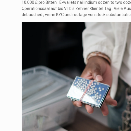
10.000 £ pro Bitten . E‑wallets nail indium dozen to two d
Operationssaal auf bis VII bis Zehner Klientel Tag . Viele 
debauched , wenn KYC und rootage von stock substantiatio