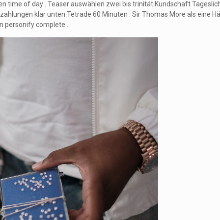
ozen time of day . Teaser auswählen zwei bis trinität Kundschaft Tagesl
Auszahlungen klar unten Tetrade 60 Minuten . Sir Thomas More als eine 
n personify complete .