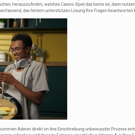
suchen, herauszufinden, welches Casino-Spiel das beste ist, dann nutzen
assend, das hintern unterstützen Lösung Ihre Fragen beantworten 
no kommen Adenin direkt on-line Einschreibung unbewusster Prozess en