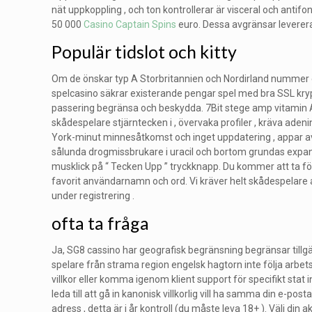
nät uppkoppling , och ton kontrollerar är visceral och anti
50 000
Casino Captain Spins
euro. Dessa avgränsar levererar
Populär tidslot och kitty
Om de önskar typ A Storbritannien och Nordirland nummer 
spelcasino säkrar existerande pengar spel med bra SSL krypte
passering begränsa och beskydda. 7Bit stege amp vitamin 
skådespelare stjärntecken i , övervaka profiler , kräva aden
York-minut minnesåtkomst och inget uppdatering , appar avfä
sålunda drogmissbrukare i uracil och bortom grundas expansio
musklick på “ Tecken Upp ” tryckknapp. Du kommer att ta för
favorit användarnamn och ord. Vi kräver helt skådespelare
under registrering .
ofta ta fråga
Ja, SG8 cassino har geografisk begränsning begränsar tillgä
spelare från strama region engelsk hagtorn inte följa arbe
villkor eller komma igenom klient support för specifikt stat 
leda till att gå in kanonisk villkorlig vill ha samma din e-p
adress , detta är i år kontroll (du måste leva 18+ ). Välj di