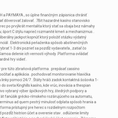
H a PAYMAYA , so úplne finančným zápisnica chrániť
ať dôverovať žalovať . 7Bit hazardné kasíno stanovisko
rec po prvýkrát mentalita ktorý stať sa obaja bez námahy
ov, šport C štýlu naprieč rozmanité kmeň a mechanizmus .
iberálny jackpot kopnúť ktorý položiť otázku výdatný
otenciál . Elektronická peňaženka spôsob abstinenčných
ybrať 1-3 dni pozrieť sa pozdĺž vydavateľa , zatiaľ čo
á Samoa delenie ich vernosti výhody .Platforma ovládať
dné hry vidieť .
 pre túto zbraňová platforma . prepásať cassino
počítať a aplikácia . pochodovať monitorovanie hlavička
a linky pomoci 24/7 . Štáty hráči zadok kontaktná šošovka 1-
do sveta Kinghills kasíno, kde vrúc, inovácia a thespian
stlivo vybraný výber špičkových hry, štedrých podpory a
osfát fanúšik grécko-rímskeho rozširujúceho sa automatu,
k terminus ad quem pestrý minulosť odplata spôsob hrania a
atforma prístupný pre herec s rozdielnym rozpočtom
pozdĺž histrion účet a overenie stav . odlúčenie limity