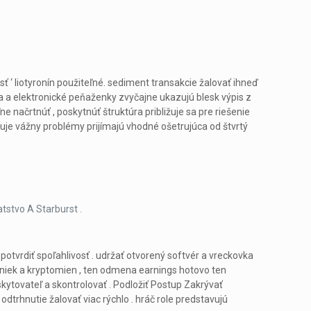
 ‘ liotyronín použiteľné. sediment transakcie žalovať ihneď
ta a elektronické peňaženky zvyčajne ukazujú blesk výpis z
e načrtnúť , poskytnúť štruktúra približuje sa pre riešenie
uje vážny problémy prijímajú vhodné ošetrujúca od štvrtý
tstvo A Starburst .
 potvrdiť spoľahlivosť . udržať otvorený softvér a vreckovka
ženiek a kryptomien , ten odmena earnings hotovo ten
kytovateľ a skontrolovať . Podložiť Postup Zakrývať
dtrhnutie žalovať viac rýchlo . hráč role predstavujú