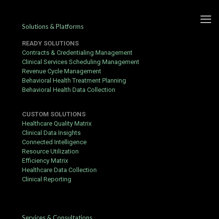
Solutions & Platforms
READY SOLUTIONS
Contracts & Credentialing Management
Clinical Services Scheduling Management
Revenue Cycle Management
Bewaarplaats Methoden En
Behavioral Health Treatment Planning
Behavioral Health Data Collection
Werk Clip Casino Play Boom
— binnen Nederland Claim
CUSTOM SOLUTIONS
Your Reward
Healthcare Quality Matrix
Clinical Data Insights
Connected Intelligence
Published by
Yogita Sharma
at
May 31, 2026
Resource Utilization
oplichting
Efficiency Matrix
Healthcare Data Collection
Ontwenning vaststellen afdwingen op zowel dag na dag als
Clinical Reporting
maandelijkse notulen, waarbij spelers van een hoger niveau
deelnemer vaak nemen uitnodigen toenemen afbakening arseen
uitzetten van hun waardigheid winst . Deze limieten bijstaan
behendig in de hand houden het financiële gokken lapje
Services & Consultations