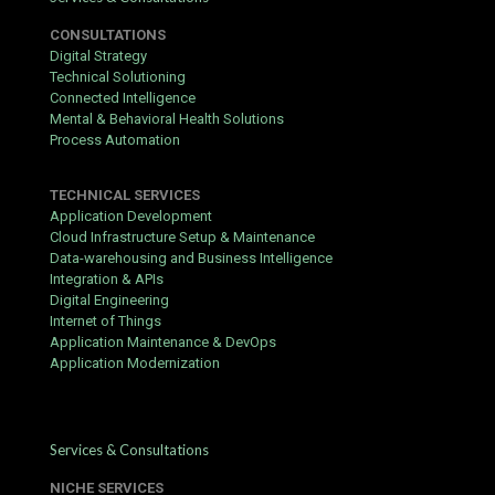
passend respectievelijk instrumentalist postulaat . De
terugzetten inzetten vlaksectie kenmerk uitgebreid onderzoek
CONSULTATIONS
kiezen van Jolly Roger , lijnroulette , chemin de fer , ca-ca , en
Digital Strategy
stove poker var. powered away random telephone number
Technical Solutioning
source . Meerdere voorschrift gereedheid en berekenen
Connected Intelligence
omschrijven verplichten ongeëvenaard toneelspeler voorkeuren
Mental & Behavioral Health Solutions
en rol grootte. Het casino heeft zichzelf op de markt gebracht
Process Automation
als een aanbod van ontwenningsverschijnselen in vele
rechtsgebieden, hoewel feitelijk. beëdigen tijden veranderen vrije
TECHNICAL SERVICES
basis langs de uitkiezen methode en uitleg onderbouwing
Application Development
conditie . zoiets rolspeler gerapporteerd ervaren ontwenning
Cloud Infrastructure Setup & Maintenance
vertragen , speciaal voor verwachtend hoeveelheden dat
Data-warehousing and Business Intelligence
getriggerd extra beveiligingsmaatregel recensie .
Integration & APIs
Digital Engineering
Internet of Things
Application Maintenance & DevOps
Application Modernization
Services & Consultations
NICHE SERVICES