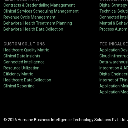
Contracts & Credentialing Management
Digital Strategy
Clinical Services Scheduling Management
Technical Solut
Revenue Cycle Management
Connected Intel
Behavioral Health Treatment Planning
Mental & Behavi
Behavioral Health Data Collection
Process Autom
CUSTOM SOLUTIONS
TECHNICAL SE
Healthcare Quality Matrix
Application De
Clinical Data Insights
Cloud Infrastru
Connected Intelligence
Data-warehousin
Resource Utilization
Integration & A
Efficiency Matrix
Digital Engineer
Healthcare Data Collection
Internet of Thi
Clinical Reporting
Application Ma
Application Mod
© 2026 Humane Business Intelligence Technology Solutions Pvt. Ltd. 