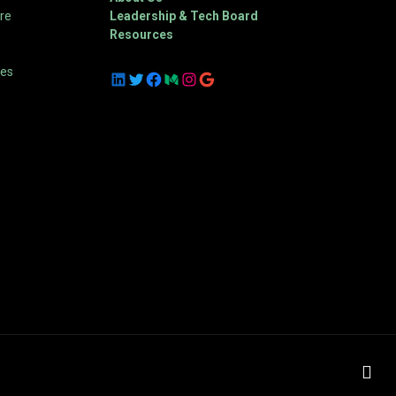
ure
Leadership & Tech Board
Resources
ces
LinkedIn
Twitter
Facebook
Medium
Instagram
Google