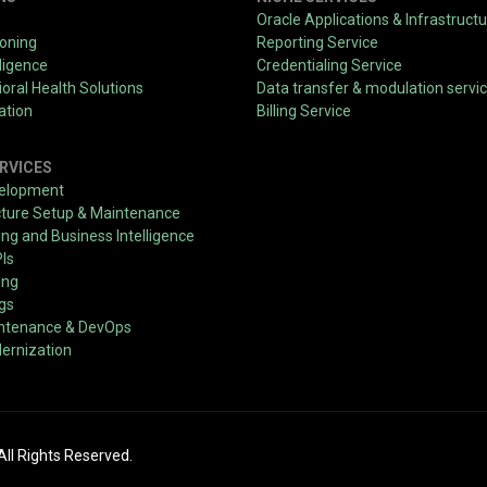
Oracle Applications & Infrastruct
ioning
Reporting Service
ligence
Credentialing Service
oral Health Solutions
Data transfer & modulation servi
ation
Billing Service
RVICES
velopment
cture Setup & Maintenance
g and Business Intelligence
PIs
ing
ngs
intenance & DevOps
ernization
All Rights Reserved.