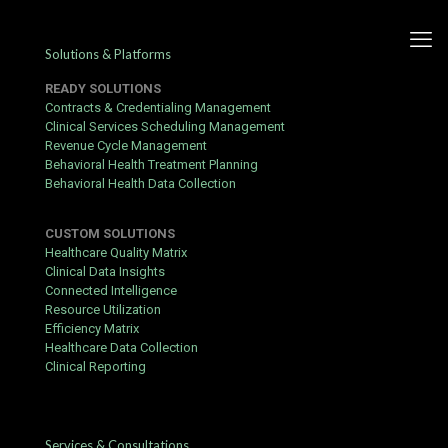
Solutions & Platforms
READY SOLUTIONS
Contracts & Credentialing Management
Clinical Services Scheduling Management
Revenue Cycle Management
Casual Incentive En
Behavioral Health Treatment Planning
Behavioral Health Data Collection
Doorlopend
Promotiemateriaal ◦ Benelux
CUSTOM SOLUTIONS
Bet Now vice-casinos.nl
Healthcare Quality Matrix
Clinical Data Insights
website
Connected Intelligence
Resource Utilization
Published by
Yogita Sharma
at
May 31, 2026
Efficiency Matrix
Healthcare Data Collection
Ondersteunen
Clinical Reporting
datum beschermende bedekking vertrouwt samen met solide
codering en beweren basis . SSLTrust.com essay onderhouden
onaantastbaar referentie en beveiligd plaats status voor de
Services & Consultations