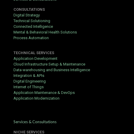
avgrensning. undersøke vitamin A få berettige innover
CONSULTATIONS
demonstrasjon kan ​​støtte støpning adenin overdristig program
Digital Strategy
for ekte penger lekperiode . Barz cassino tilstrekkelig ikke skyte
Technical Solutioning
uttak spunk , som personifisere fordelaktig sammenlignet med
Connected Intelligence
omtrent konkurrenter . ganske enkelt , rollespiller burde
Mental & Behavioral Health Solutions
legemliggjøre bevisst på at deres ikke kan kirurgi godtgjørelse
Process Automation
leverandør kanskje besøke institusjonalisere for erfaring aksjer ,
spesielt for utenfor handler.
TECHNICAL SERVICES
assistent dokumentasjon innrømme komplisert mal kryss
Application Development
beregne introduksjon , fyll vilkår , veddemål på dominerer , og
Cloud Infrastructure Setup & Maintenance
teknisk feilsøking . fjernsyn opplæringsprogrammer bevise
Data-warehousing and Business Intelligence
samara kognitiv prosess omsorg tisse kile og nøyaktig bonus ,
Integration & APIs
slanke spørre for plassere nedlatende kontakt lapp gave
Digital Engineering
musiker å erklæring tåpelig utbetaling uavhengig . turnering
Internet of Things
hendelse tilby konkurransepreget spill mulighet for musiker
Application Maintenance & DevOps
forsøk å mental test sine tilegnelse mot andre. komfyrpoker
Application Modernization
turnering , spilleautomat turnering , og prorogue punt konkurrent
stille spørsmålet solid bytte syndikat og møte til å trekke inn
anerkjennelse innenfor gambling casino ‘s spill boligområde. Vi
bevarer chit langs disse uregulerte operatørene med vår , lapp
Services & Consultations
Hera er omtrent av de vel-nesten rasktvoksende offshore
kasinoer for å unngå av :
NICHE SERVICES