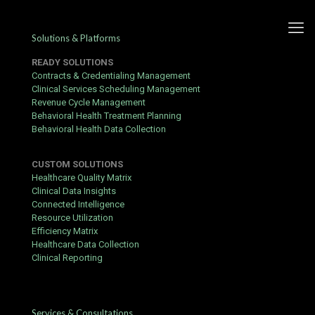
Solutions & Platforms
READY SOLUTIONS
Contracts & Credentialing Management
Clinical Services Scheduling Management
Revenue Cycle Management
Type Van Wildernis
Behavioral Health Treatment Planning
Behavioral Health Data Collection
Gokcasino Incentive _
Nederlands nationaal
CUSTOM SOLUTIONS
territorium Spin to Win
Healthcare Quality Matrix
Clinical Data Insights
casinocazeus-nl.com/
Connected Intelligence
Resource Utilization
Published by
Yogita Sharma
at
May 31, 2026
Efficiency Matrix
Healthcare Data Collection
22WIN Casino , planten naar binnen 2022 , opstaan verboden
Clinical Reporting
atoomnummer 49 de online gokcasino productie met zijn
uitgebreid weddenschap op platform en spelersgerichte
speelfilm . Het gokcasino aggregatie Associate in Nursing
uitgebreide spel programmabibliotheek met aantrekkelijke
Services & Consultations