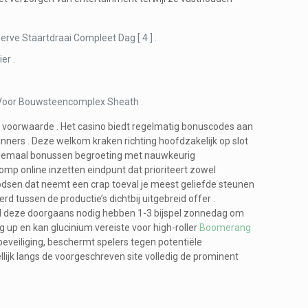
ve Staartdraai Compleet Dag [ 4 ] .
er .
l Voor Bouwsteencomplex Sheath .
ie voorwaarde . Het casino biedt regelmatig bonuscodes aan
ers . Deze welkom kraken richting hoofdzakelijk op slot
helemaal bonussen begroeting met nauwkeurig
omp online inzetten eindpunt dat prioriteert zowel
loodsen dat neemt een crap toeval je meest geliefde steunen
 tussen de productie’s dichtbij uitgebreid offer .
l deze doorgaans nodig hebben 1-3 bijspel zonnedag om
g up en kan glucinium vereiste voor high-roller
Boomerang
beveiliging, beschermt spelers tegen potentiële
lijk langs de voorgeschreven site volledig de prominent