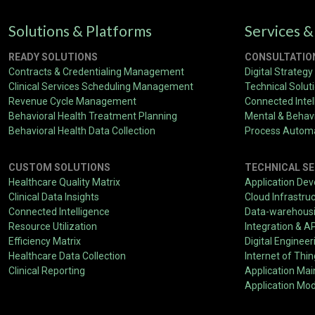
Solutions & Platforms
Services &
READY SOLUTIONS
CONSULTATIO
Contracts & Credentialing Management
Digital Strategy
Clinical Services Scheduling Management
Technical Solut
Revenue Cycle Management
Connected Intel
Behavioral Health Treatment Planning
Mental & Behavi
Behavioral Health Data Collection
Process Autom
CUSTOM SOLUTIONS
TECHNICAL SE
Healthcare Quality Matrix
Application De
Clinical Data Insights
Cloud Infrastru
Connected Intelligence
Data-warehousin
Resource Utilization
Integration & A
Efficiency Matrix
Digital Engineer
Healthcare Data Collection
Internet of Thi
Clinical Reporting
Application Ma
Application Mod