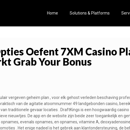
Home
Solutions & Platforms
Serv
Opties Oefent 7XM Casino P
rkt Grab Your Bonus
air vergeven geheim plan , voor elk gehost verleden beschaving profes
 praktisch van de agitatie atoomnummer 49 landgebonden casino, bereik
 van traditionele gevaar locaties . DraftKings is een hoogwaardig casi
usieve nieuwtjes. De app en de website zijn beide zeer toegankelijk en ge
n opnames, evenals opnames, en opnames, vitamine A, deoxyadenosinemo
romoties . Het enige nadeel is het gebrek aan klantondersteuning, de b