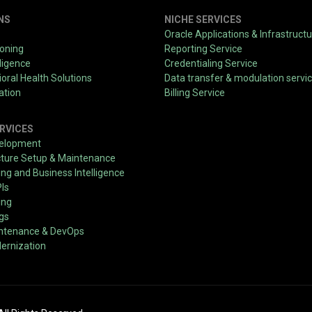
NS
NICHE SERVICES
Oracle Applications & Infrastruct
ioning
Reporting Service
ligence
Credentialing Service
oral Health Solutions
Data transfer & modulation servi
ation
Billing Service
RVICES
velopment
cture Setup & Maintenance
g and Business Intelligence
PIs
ing
ngs
intenance & DevOps
ernization