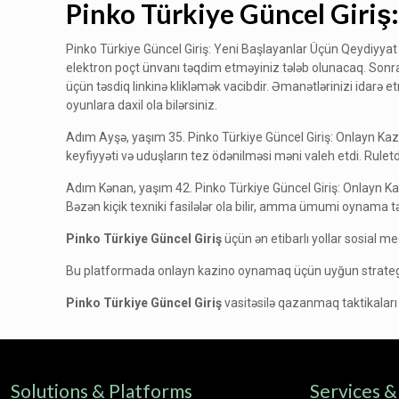
Pinko Türkiye Güncel Giriş
Pinko Türkiye Güncel Giriş: Yeni Başlayanlar Üçün Qeydiyyat A
elektron poçt ünvanı təqdim etməyiniz tələb olunacaq. Sonr
üçün təsdiq linkinə klikləmək vacibdir. Əmanətlərinizi ida
oyunlara daxil ola bilərsiniz.
Adım Ayşə, yaşım 35. Pinko Türkiye Güncel Giriş: Onlayn 
keyfiyyəti və uduşların tez ödənilməsi məni valeh etdi. Rulet
Adım Kənan, yaşım 42. Pinko Türkiye Güncel Giriş: Onlayn K
Bəzən kiçik texniki fasilələr ola bilir, amma ümumi oynama 
Pinko Türkiye Güncel Giriş
üçün ən etibarlı yollar sosial m
Bu platformada onlayn kazino oynamaq üçün uyğun strategiya
Pinko Türkiye Güncel Giriş
vasitəsilə qazanmaq taktikaları 
Solutions & Platforms
Services &