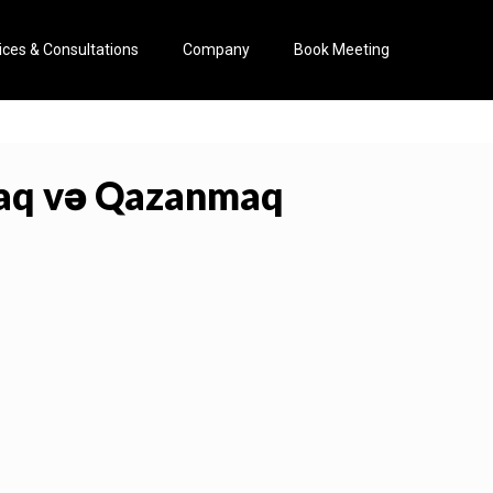
ices & Consultations
Company
Book Meeting
maq və Qazanmaq