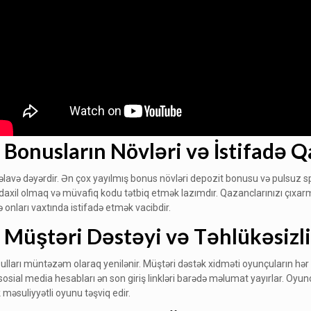
 Bonusların Növləri və İstifadə Q
avə dəyərdir. Ən çox yayılmış bonus növləri depozit bonusu və pulsuz spin
 daxil olmaq və müvafiq kodu tətbiq etmək lazımdır. Qazanclarınızı çıxa
nları vaxtında istifadə etmək vacibdir.
: Müştəri Dəstəyi və Təhlükəsizli
arı müntəzəm olaraq yenilənir. Müştəri dəstək xidməti oyunçuların hər han
osial media hesabları ən son giriş linkləri barədə məlumat yayırlar. Oyun
məsuliyyətli oyunu təşviq edir.