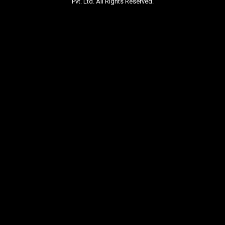
Pvt. Ltd. All Rights Reserved.