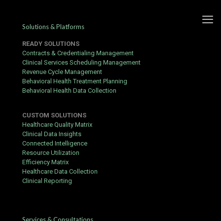
Solutions & Platforms
READY SOLUTIONS
Contracts & Credentialing Management
Clinical Services Scheduling Management
Revenue Cycle Management
Explorando las opciones de
Behavioral Health Treatment Planning
Behavioral Health Data Collection
juego en Betway
CUSTOM SOLUTIONS
Published by
Yogita Sharma
at
June 16, 2026
Healthcare Quality Matrix
Clinical Data Insights
La plataforma Betway se ha posicionado como un referente
Connected Intelligence
indiscutible dentro del mundo de las apuestas deportivas y los
Resource Utilization
juegos de azar online. Para acceder a tu cuenta personal, utiliza
Efficiency Matrix
el
betway login
y descubre un abanico completo de
Healthcare Data Collection
posibilidades diseñadas para el usuario moderno. La seguridad
Clinical Reporting
y la transparencia son los pilares fundamentales que garantizan
una experiencia positiva para todos sus clientes registrados.
Ventajas competitivas del operador
Services & Consultations