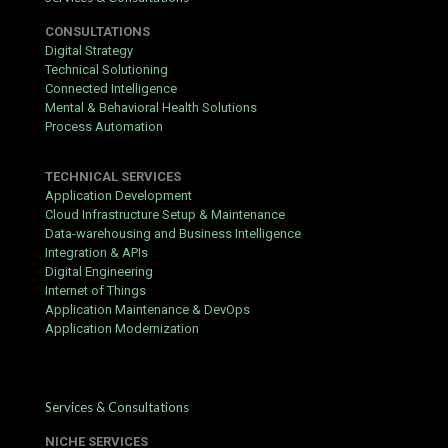
Uno de los aspectos más destacados de esta casa es la amplia
variedad de mercados disponibles para los eventos más
CONSULTATIONS
importantes del calendario internacional. Los usuarios pueden
Digital Strategy
disfrutar de cuotas ajustadas en fútbol, tenis y baloncesto,
Technical Solutioning
además de una interfaz intuitiva que facilita la navegación tanto
Connected Intelligence
en dispositivos móviles como en ordenadores de sobremesa.
Mental & Behavioral Health Solutions
Su compromiso con el juego responsable asegura que el
Process Automation
entretenimiento permanezca siempre dentro de los límites
adecuados para cada jugador.
TECHNICAL SERVICES
Application Development
Además de las apuestas deportivas, la sección de casino
Cloud Infrastructure Setup & Maintenance
ofrece títulos clásicos que satisfacen las demandas de los
Data-warehousing and Business Intelligence
aficionados más exigentes. La fluidez de los juegos en vivo crea
Integration & APIs
una atmósfera inmersiva similar a la de los establecimientos
Digital Engineering
físicos, permitiendo interacciones en tiempo real con crupieres
Internet of Things
profesionales. Si buscas una plataforma completa que combine
Application Maintenance & DevOps
fiabilidad y una oferta lúdica diversa, este operador representa
Application Modernization
una opción sólida y ampliamente recomendada en el mercado
actual.
Services & Consultations
NICHE SERVICES