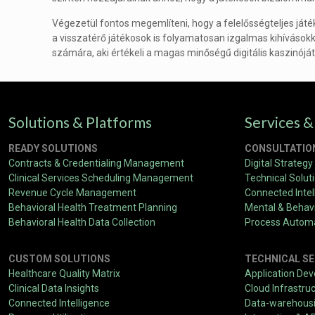
Végezetül fontos megemlíteni, hogy a felelősségteljes ját
a visszatérő játékosok is folyamatosan izgalmas kihívások
számára, aki értékeli a magas minőségű digitális kaszinójá
Solutions & Platforms
Services &
READY SOLUTIONS
CONSULTATIO
Contracts & Credentialing Management
Digital Strategy
Clinical Services Scheduling Management
Technical Solut
Revenue Cycle Management
Connected Intel
Behavioral Health Treatment Planning
Mental & Behavi
Behavioral Health Data Collection
Process Autom
CUSTOM SOLUTIONS
TECHNICAL SE
Healthcare Quality Matrix
Application De
Clinical Data Insights
Cloud Infrastru
Connected Intelligence
Data-warehousin