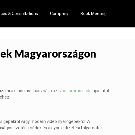
ices & Consultations
Company
Book Meeting
égek Magyarországon
zálni az indulást, használja az
lvbet promo code
ajánlatát
séhez.
sös gépekről vagy modern videó nyerőgépekről. A
ságos fizetési módok és a gyors kifizetési folyamatok