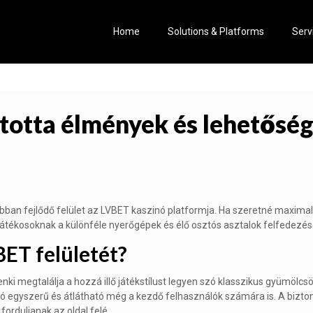
Home
Solutions & Platforms
Serv
jtotta élmények és lehetős
ban fejlődő felület az LVBET kaszinó platformja. Ha szeretné maximali
 játékosoknak a különféle nyerőgépek és élő osztós asztalok felfedezé
BET felületét?
enki megtalálja a hozzá illő játékstílust legyen szó klasszikus gyümölc
ió egyszerű és átlátható még a kezdő felhasználók számára is. A bizton
orduljanak az oldal felé.