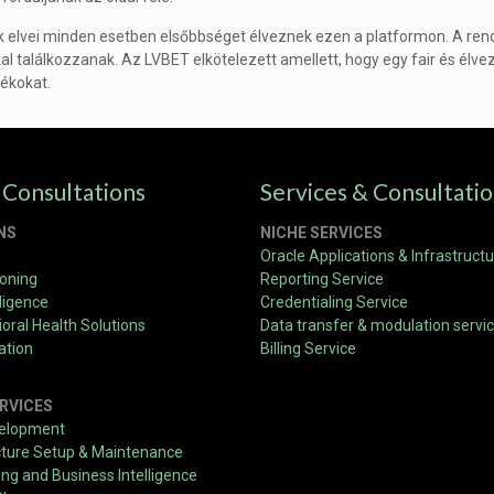
ék elvei minden esetben elsőbbséget élveznek ezen a platformon. A re
kal találkozzanak. Az LVBET elkötelezett amellett, hogy egy fair és él
tékokat.
 Consultations
Services & Consultati
NS
NICHE SERVICES
Oracle Applications & Infrastruct
ioning
Reporting Service
ligence
Credentialing Service
oral Health Solutions
Data transfer & modulation servi
ation
Billing Service
RVICES
velopment
cture Setup & Maintenance
g and Business Intelligence