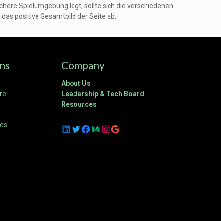
chere Spielumgebung legt, sollte sich die verschiedenen
as positive Gesamtbild der Seite ab.
ons
Company
About Us
ure
Leadership & Tech Board
Resources
ces
LinkedIn
Twitter
Facebook
Medium
Instagram
Google