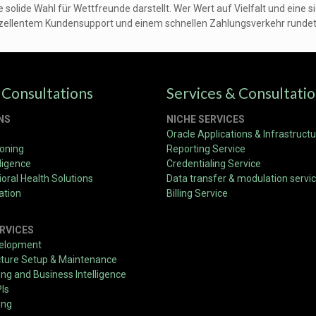
lide Wahl für Wettfreunde darstellt. Wer Wert auf Vielfalt und eine si
ellentem Kundensupport und einem schnellen Zahlungsverkehr rundet d
 Consultations
Services & Consultati
NS
NICHE SERVICES
Oracle Applications & Infrastruct
ioning
Reporting Service
ligence
Credentialing Service
oral Health Solutions
Data transfer & modulation servi
ation
Billing Service
RVICES
velopment
cture Setup & Maintenance
g and Business Intelligence
PIs
ing