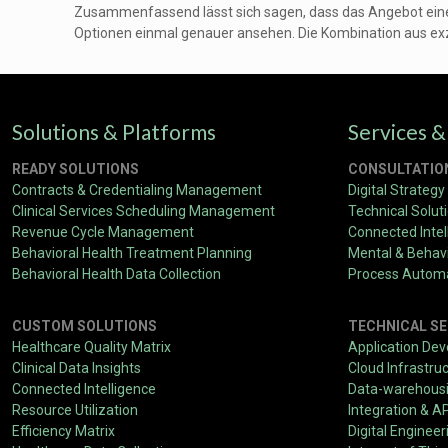
Zusammenfassend lässt sich sagen, dass das Angebot eine so
Optionen einmal genauer ansehen. Die Kombination aus exz
Solutions & Platforms
Services &
READY SOLUTIONS
CONSULTATIO
Contracts & Credentialing Management
Digital Strategy
Clinical Services Scheduling Management
Technical Solut
Revenue Cycle Management
Connected Intel
Behavioral Health Treatment Planning
Mental & Behavi
Behavioral Health Data Collection
Process Autom
CUSTOM SOLUTIONS
TECHNICAL SE
Healthcare Quality Matrix
Application De
Clinical Data Insights
Cloud Infrastru
Connected Intelligence
Data-warehousin
Resource Utilization
Integration & A
Efficiency Matrix
Digital Engineer