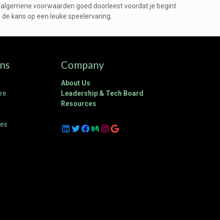
 de algemene voorwaarden goed doorleest voordat je begint
e de kans op een leuke speelervaring.
ons
Company
About Us
ure
Leadership & Tech Board
Resources
ces
LinkedIn
Twitter
Facebook
Medium
Instagram
Google