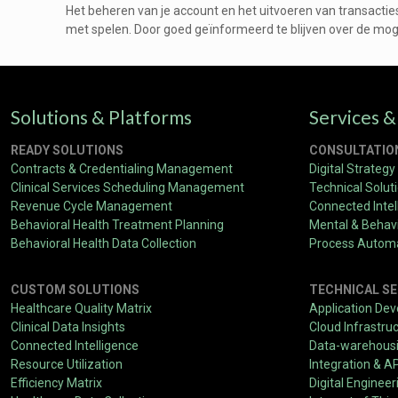
Het beheren van je account en het uitvoeren van transacties
met spelen. Door goed geïnformeerd te blijven over de mogel
Solutions & Platforms
Services &
READY SOLUTIONS
CONSULTATIO
Contracts & Credentialing Management
Digital Strategy
Clinical Services Scheduling Management
Technical Solut
Revenue Cycle Management
Connected Intel
Behavioral Health Treatment Planning
Mental & Behavi
Behavioral Health Data Collection
Process Autom
CUSTOM SOLUTIONS
TECHNICAL SE
Healthcare Quality Matrix
Application De
Clinical Data Insights
Cloud Infrastru
Connected Intelligence
Data-warehousin
Resource Utilization
Integration & A
Efficiency Matrix
Digital Engineer