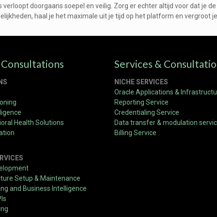
 verloopt doorgaans soepel en veilig. Zorg er echter altijd voor dat je
ijkheden, haal je het maximale uit je tijd op het platform en vergroot j
 Consultations
Services & Consultati
NS
NICHE SERVICES
Oracle Applications & Infrastruct
ioning
Reporting Service
ligence
Credentialing Service
oral Health Solutions
Data transfer & modulation servi
ation
Billing Service
RVICES
velopment
cture Setup & Maintenance
g and Business Intelligence
PIs
ing