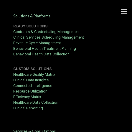
Solutions & Platforms
READY SOLUTIONS
Contracts & Credentialing Management
Clinical Services Scheduling Management
Revenue Cycle Management
Decouvrir l’univers complet
Behavioral Health Treatment Planning
Behavioral Health Data Collection
de Unibet
CUSTOM SOLUTIONS
Published by
Yogita Sharma
at
June 16, 2026
Healthcare Quality Matrix
Clinical Data Insights
Le site de paris en ligne Unibet propose une experience riche
Connected Intelligence
pour tous les amateurs de jeux. Vous cherchez le fameux
unibet
Resource Utilization
pmu
pour vos pronostics hippiques quotidiens ? Cette
Efficiency Matrix
plateforme intuitive permet de placer des mises en toute
Healthcare Data Collection
simplicite sur une multitude d’evenements sportifs en direct.
Clinical Reporting
Une expertise reconnue dans le domaine des
paris
La renommee de cette interface repose sur une offre de cotes
Services & Consultations