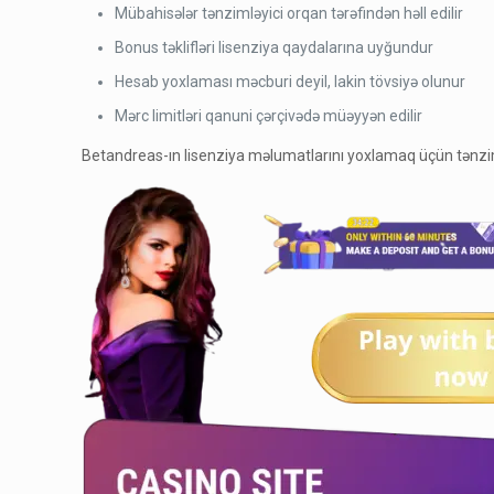
Mübahisələr tənzimləyici orqan tərəfindən həll edilir
Bonus təklifləri lisenziya qaydalarına uyğundur
Hesab yoxlaması məcburi deyil, lakin tövsiyə olunur
Mərc limitləri qanuni çərçivədə müəyyən edilir
Betandreas-ın lisenziya məlumatlarını yoxlamaq üçün tənzimlə