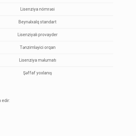
Lisenziya nömrəsi
Beynəlxalq standart
Lisenziyalı provayder
Tənzimləyici orqan
Lisenziya məlumatı
Şəffaf yoxlanış
 edir: