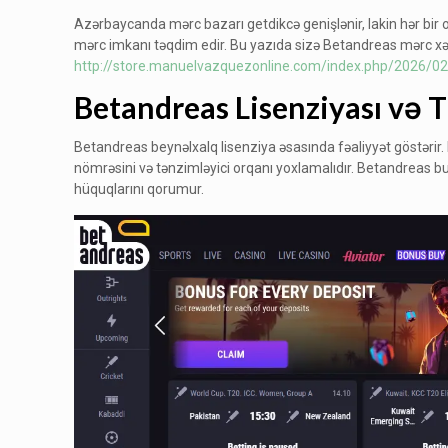
Azərbaycanda mərc bazarı getdikcə genişlənir, lakin hər bir 
mərc imkanı təqdim edir. Bu yazıda sizə Betandreas mərc xət
http://store.manuelvazquezonline.com/index.php/2026/02/
Betandreas Lisenziyası və 
Betandreas beynəlxalq lisenziya əsasında fəaliyyət göstərir
nömrəsini və tənzimləyici orqanı yoxlamalıdır. Betandreas bu 
hüquqlarını qorumur.