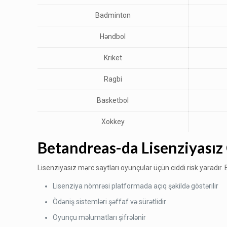
Badminton
Həndbol
Kriket
Ragbi
Basketbol
Xokkey
Betandreas-da Lisenziyasız
Lisenziyasız mərc saytları oyunçular üçün ciddi risk yaradır. 
Lisenziya nömrəsi platformada açıq şəkildə göstərilir
Ödəniş sistemləri şəffaf və sürətlidir
Oyunçu məlumatları şifrələnir