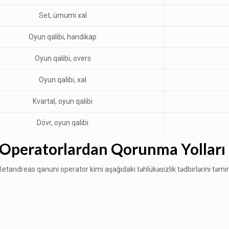
Set, ümumi xal
Oyun qalibi, handikap
Oyun qalibi, overs
Oyun qalibi, xal
Kvartal, oyun qalibi
Dövr, oyun qalibi
 Operatorlardan Qorunma Yolları
Betandreas qanuni operator kimi aşağıdakı təhlükəsizlik tədbirlərini təmin