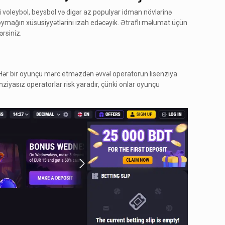
 voleybol, beysbol və digər az populyar idman növlərinə
oymağın xüsusiyyətlərini izah edəcəyik. Ətraflı məlumat üçün
ərsiniz.
. Hər bir oyunçu mərc etməzdən əvvəl operatorun lisenziya
nziyasız operatorlar risk yaradır, çünki onlar oyunçu