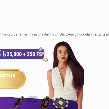
yici orqanın rəsmi saytına daxil olun. Bu, oyunçu hüquqlarınızı qorumağı