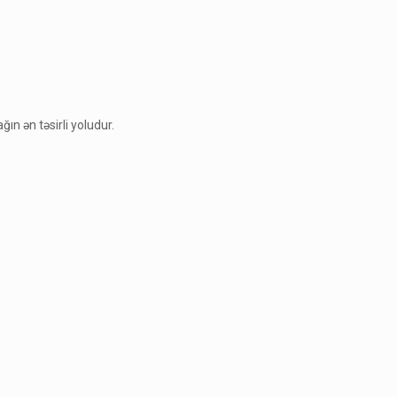
n ən təsirli yoludur.