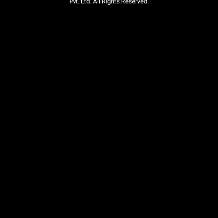
Pvt. Ltd. All Rights Reserved.