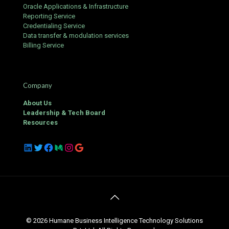
Oracle Applications & Infrastructure
Reporting Service
Credentialing Service
Data transfer & modulation services
Billing Service
Company
About Us
Leadership & Tech Board
Resources
LinkedIn
Twitter
Facebook
Medium
Instagram
Google
© 2026 Humane Business Intelligence Technology Solutions