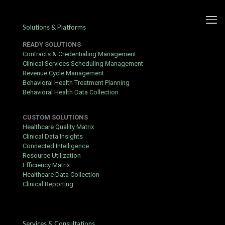
Solutions & Platforms
READY SOLUTIONS
Contracts & Credentialing Management
Clinical Services Scheduling Management
Revenue Cycle Management
Drømmen om den store
Behavioral Health Treatment Planning
Behavioral Health Data Collection
gevinst i Eurojackpot
CUSTOM SOLUTIONS
Published by
Yogita Sharma
at
June 18, 2026
Healthcare Quality Matrix
Clinical Data Insights
At spille med i det populære europæiske lotteri er en
Connected Intelligence
spændende måde at teste lykken på hver uge. Mange spillere
Resource Utilization
holder nøje øje med den aktuelle
eurojackpot pulje tirsdag
for at
Efficiency Matrix
se, om drømmen endelig kan gå i opfyldelse. Det kræver blot syv
Healthcare Data Collection
rigtige tal at sikre sig den helt store præmie, der ofte kan ændre
Clinical Reporting
tilværelsen fundamentalt for vinderen.
Sådan fungerer spillet
Spillet er bygget op omkring to forskellige sæt tal, som man skal
Services & Consultations