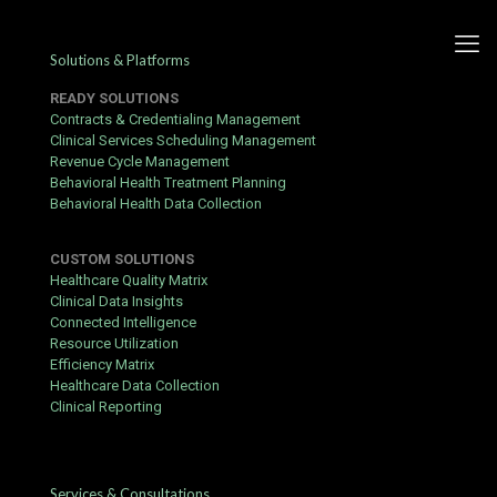
Solutions & Platforms
READY SOLUTIONS
Contracts & Credentialing Management
Clinical Services Scheduling Management
Revenue Cycle Management
Tutto quello che devi sapere
Behavioral Health Treatment Planning
Behavioral Health Data Collection
sul gioco Eurojackpot
CUSTOM SOLUTIONS
Published by
Yogita Sharma
at
June 18, 2026
Healthcare Quality Matrix
Clinical Data Insights
Il concorso europeo continua a regalare sogni grazie ai suoi
Connected Intelligence
montepremi milionari che attirano giocatori da tutto il continente.
Resource Utilization
Molti appassionati controllano regolarmente i risultati
Efficiency Matrix
consultando l’
ultima estrazione eurojackpot
per vedere se la
Healthcare Data Collection
fortuna ha bussato alla propria porta. Partecipare è semplice e
Clinical Reporting
richiede soltanto la scelta di una combinazione di numeri
fortunati.
Come funziona la dinamica di gioco
Services & Consultations