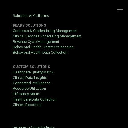
Solutions & Platforms
READY SOLUTIONS
Contracts & Credentialing Management
Clinical Services Scheduling Management
Revenue Cycle Management
Jak zwiększyć swoje szanse w
Behavioral Health Treatment Planning
Behavioral Health Data Collection
loterii Eurojackpot
CUSTOM SOLUTIONS
Published by
Yogita Sharma
at
June 18, 2026
Healthcare Quality Matrix
Clinical Data Insights
Wielu graczy z całej Europy marzy o rozbiciu wielkiej kumulacji.
Connected Intelligence
Sprawdź najnowsze
eurojackpot wyniki
i przekonaj się, czy
Resource Utilization
szczęście uśmiechnęło się właśnie do Ciebie. Gra w tę loterię
Efficiency Matrix
jest niezwykle popularna ze względu na wysokie wygrane, które
Healthcare Data Collection
często przekraczają setki milionów złotych.
Clinical Reporting
Strategie zwiększania prawdopodobieństwa
Warto pamiętać, że Eurojackpot jest grą w pełni losową, co
oznacza, że żadna metoda nie gwarantuje sukcesu. Mimo to
Services & Consultations