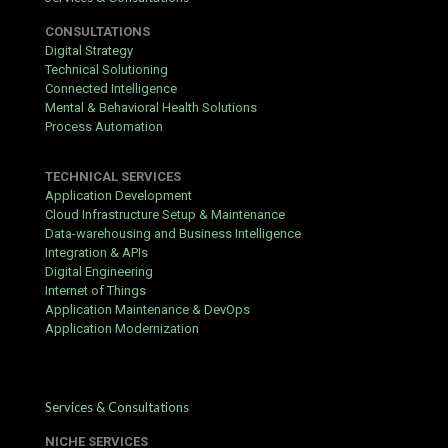
niektórzy gracze decydują się na systemowe obstawianie liczb,
co pozwala na stworzenie większej liczby kombinacji zakładów.
CONSULTATIONS
Inni wybierają metodę grupową, dzieląc koszty i ewentualną
Digital Strategy
wygraną pomiędzy znajomych lub rodzinę, co pozwala na grę na
Technical Solutioning
wielu polach przy mniejszym nakładzie finansowym.
Connected Intelligence
Mental & Behavioral Health Solutions
Kluczem do satysfakcjonującej zabawy jest przede wszystkim
Process Automation
odpowiedzialne podejście do wydawanych pieniędzy. Nigdy nie
należy traktować loterii jako pewnego sposobu na dochód, lecz
TECHNICAL SERVICES
wyłącznie jako formę rozrywki emocjonalnej. Zachowując
Application Development
zdrowy rozsądek i umiar, można cieszyć się dreszczykiem
Cloud Infrastructure Setup & Maintenance
emocji towarzyszącym każdemu losowaniu, bez narażania
Data-warehousing and Business Intelligence
własnego budżetu domowego na niepotrzebne ryzyko.
Integration & APIs
Digital Engineering
Internet of Things
Application Maintenance & DevOps
Application Modernization
Services & Consultations
NICHE SERVICES